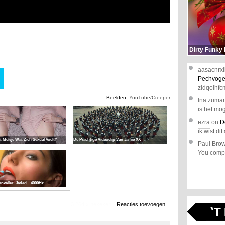
Dirty Funky
aasacnrxl
Pechvoge
zidqolhfc
Beelden:
YouTube/Creeper
Ina zuma
is het mog
ezra
on
D
ik wist dit 
t Meisje Wat Zich Sexual Voelt?
De Prachtige Videoclip Van Jamie XX
Paul Bro
You comple
envaller: Jaded – 4000Hz
3.264 x bekeken
Reacties toevoegen