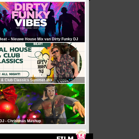
Heat – Nieuwe House Mix van Dirty Funky DJ
 & Club Classics Summer Mix
 DJ - Christmas Mashup