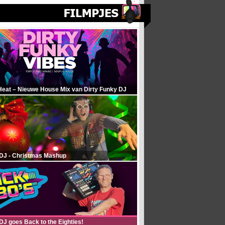
Heat – Nieuwe House Mix van Dirty Funky DJ
 DJ - Christmas Mashup
DJ goes Back to the Eighties!