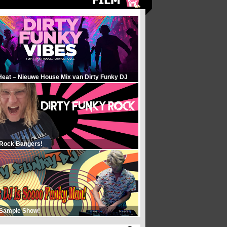
Heat – Nieuwe House Mix van Dirty Funky DJ
 Rock Bangers!
 Sample Show!