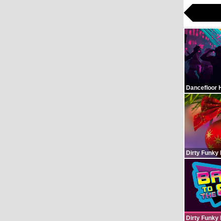
Dancefloor 
Dirty Funky
Dirty Funky 