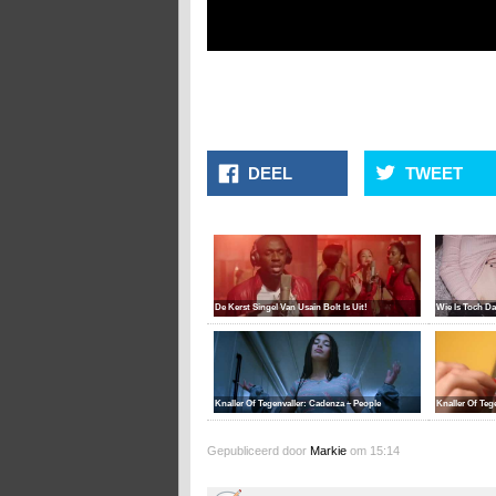
DEEL
TWEET
De Kerst Singel Van Usain Bolt Is Uit!
Wie Is Toch Da
Knaller Of Tegenvaller: Cadenza – People
Knaller Of Teg
Gepubliceerd door
Markie
om 15:14