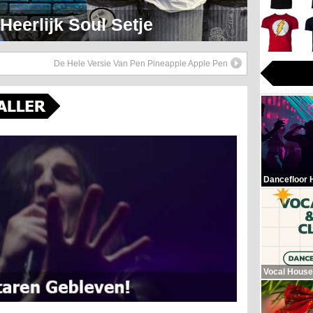
eerlijk Soul Setje
De Hele Versie Van Pen Pineapple Apple Pen
Dancefloor 
Vocal House