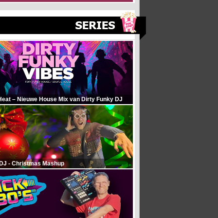
Heat – Nieuwe House Mix van Dirty Funky DJ
 DJ - Christmas Mashup