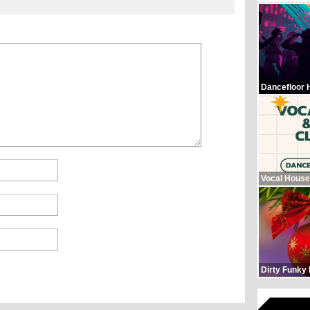
Dancefloor 
Vocal House
Dirty Funky