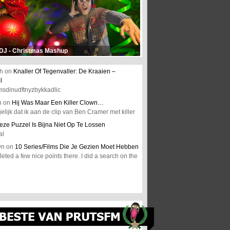
 DJ - Christmas Mashup
h
on
Knaller Of Tegenvaller: De Kraaien –
l
msdinudftnyzbykkadlic
n
on
Hij Was Maar Een Killer Clown…
elijk dat ik aan de clip van Ben Cramer met killer
eze Puzzel Is Bijna Niet Op Te Lossen
al
wn
on
10 Series/Films Die Je Gezien Moet Hebben
ted a few nice points there. I did a search on the