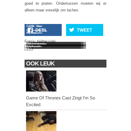
goed te praten. Ondertussen moeten wij er
alleen maar vreselijk om lachen.
16 Keer
20 Keer
Lachen
Lachen
Humor!
Om De
12 Keer
14 Keer
DEEL
TWEET
Om
Jongetje Eet
Bijt
Lachen Om
Lachen
Nederland
Mexico, Mexi-
Koekje Met
Van
De
Om
Foto's:
twitter.com
– Mexico
iiiiiiiiiiiiiiiiiiiiico
Zwembandjes
Suarez
Spanjaarden
Ronaldo
OOK LEUK
Game Of Thrones Cast Zingt I’m So
Excited