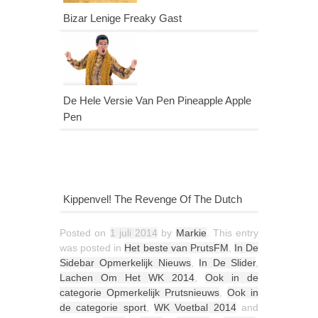
Bizar Lenige Freaky Gast
De Hele Versie Van Pen Pineapple Apple
Pen
Kippenvel! The Revenge Of The Dutch
Posted on
1 juli 2014
by
Markie
. This entry
was posted in
Het beste van PrutsFM
,
In De
Sidebar Opmerkelijk Nieuws
,
In De Slider
,
Lachen Om Het WK 2014
,
Ook in de
categorie Opmerkelijk Prutsnieuws
,
Ook in
de categorie sport
,
WK Voetbal 2014
and