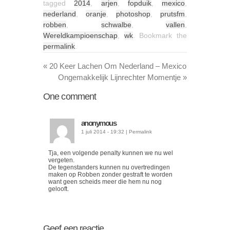
tagged
2014
,
arjen
,
fopduik
,
mexico
,
nederland
,
oranje
,
photoshop
,
prutsfm
,
robben
,
schwalbe
,
vallen
,
Wereldkampioenschap
,
wk
. Bookmark the
permalink
.
«
20 Keer Lachen Om Nederland – Mexico
Ongemakkelijk Lijnrechter Momentje
»
One
comment
anonymous
1 juli 2014 - 19:32
|
Permalink
Tja, een volgende penalty kunnen we nu wel
vergeten.
De tegenstanders kunnen nu overtredingen
maken op Robben zonder gestraft te worden
want geen scheids meer die hem nu nog
gelooft.
Geef een reactie