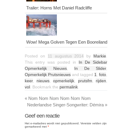
Trailer: Horns Met Daniel Radcliffe
Wow! Mega Golven Tegen Een Booreiland
Posted on
11 augustus 2014
by
Markie
.
This entry was posted in
In De Sidebar
Opmerkelijk Nieuws
,
In De Slider
,
Opmerkelijk Prutsnieuws
and tagged
1
,
foto
,
keer
,
nieuws
,
opmerkelijk
,
prutsfm
,
rijden
,
vol
. Bookmark the
permalink
.
«
Nom Nom Nom Nom Nom Nom
Nederlandse Singer-Songwriter: Démira
»
Geef een reactie
Het e-mailadres wordt niet gepubliceerd.
Vereiste velden zijn
gemarkeerd met
*