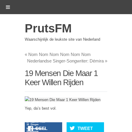
PrutsFM
Waarschijnlijk de leukste site van Nederland
«
Nom Nom Nom Nom Nom Nom
Nederlandse Singer-Songwriter: Démira
»
19 Mensen Die Maar 1
Keer Willen Rijden
Yep, da’s best vol.
20 Slechte
19 Keer
10 Dingen
DEEL
TWEET
Momenten
19 Dieren
Verwachting
Goedkoper