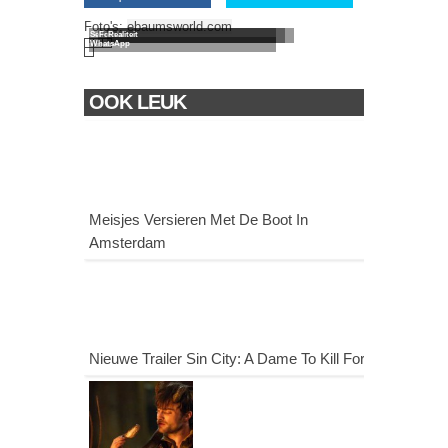
Voor Een
Camouflage
Versus
Dan
Foto's:
ebaumsworld.com
Selfie
Foto's
Realiteit
WhatsApp
OOK LEUK
Meisjes Versieren Met De Boot In
Amsterdam
Nieuwe Trailer Sin City: A Dame To Kill For