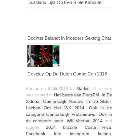
Duitsland Lijkt Op Een Blote Kabouter
Dochter Belandt In Moeders Sexting Chat
Cosplay Op De Dutch Comic Con 2016
Posted on
6 juli 2014
by
Markie
. This entry
was posted in
Het beste van PrutsFM
,
In De
Sidebar Opmerkelijk Nieuws
,
In De Slider
,
Lachen Om Het WK 2014
,
Ook in de
categorie Opmerkelijk Prutsnieuws
,
Ook in
de categorie sport
,
WK Voetbal 2014
and
tagged
2014
,
brazilie
,
Costa Rica
,
Facebook
,
foto
,
instagram
,
lachen
,