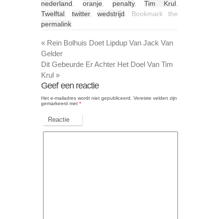
nederland
,
oranje
,
penalty
,
Tim Krul
,
Twelftal
,
twitter
,
wedstrijd
. Bookmark the
permalink
.
«
Rein Bolhuis Doet Lipdup Van Jack Van
Gelder
Dit Gebeurde Er Achter Het Doel Van Tim
Krul
»
Geef een reactie
Het e-mailadres wordt niet gepubliceerd.
Vereiste velden zijn
gemarkeerd met
*
Reactie