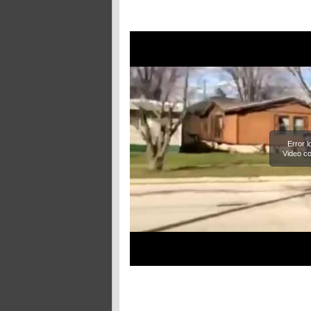
Error 
Video co