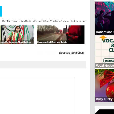
Beelden:
YouTube/DailyPicksandFlicks
/
YouTube/Rewind before return
Dancefloor 
Gesandwiched Door Vier Trucks
rodie Die Je gezien Moet Hebben
1.472 x bekeken
Reacties toevoegen
Vocal House
Dirty Funky