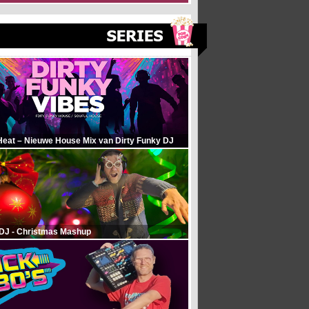
Heat – Nieuwe House Mix van Dirty Funky DJ
 DJ - Christmas Mashup