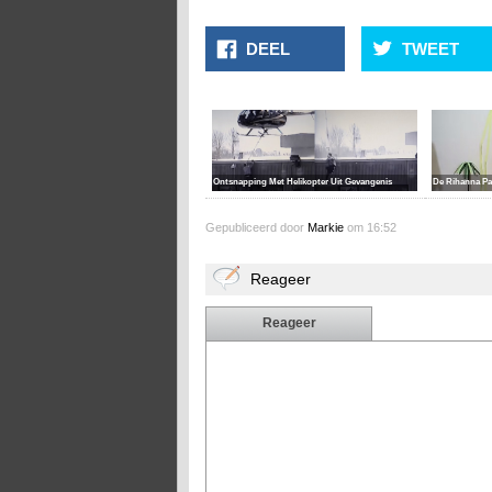
DEEL
TWEET
Ontsnapping Met Helikopter Uit Gevangenis
De Rihanna Pa
Gepubliceerd door
Markie
om 16:52
Reageer
Reageer