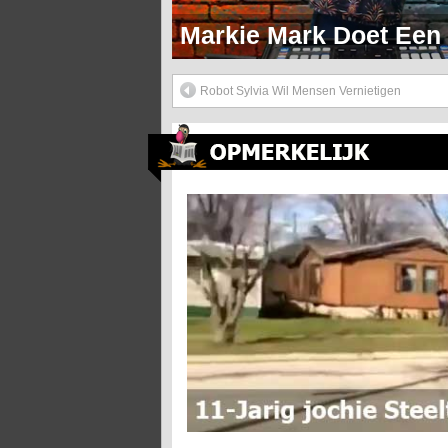
Markie Mark Doet Een H
Robot Sylvia Wil Mensen Vernietigen
11-Jarig Jochie Steelt Cement Truck