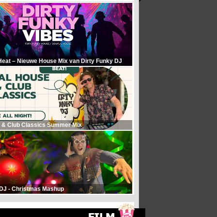
Heat – Nieuwe House Mix van Dirty Funky DJ
 & Club Classics Summer Mix
 DJ - Christmas Mashup