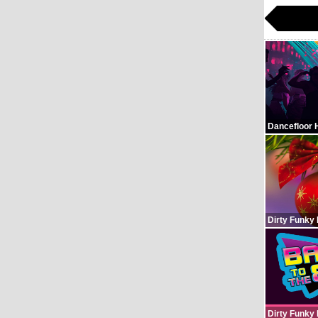
Dancefloor 
Dirty Funky
Dirty Funky 