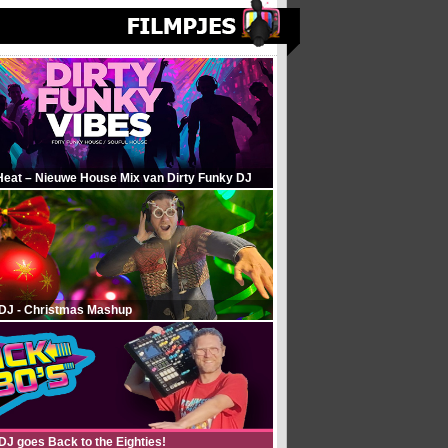
Heat – Nieuwe House Mix van Dirty Funky DJ
 DJ - Christmas Mashup
DJ goes Back to the Eighties!