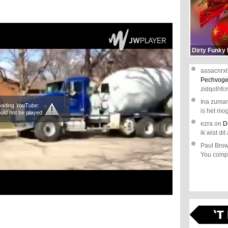
Dirty Funky
aasacnrxl
Pechvoge
zidqolhfc
Ina zuma
loading YouTube:
is het mog
uld not be played
ezra
on
D
ik wist dit 
Paul Bro
You comple