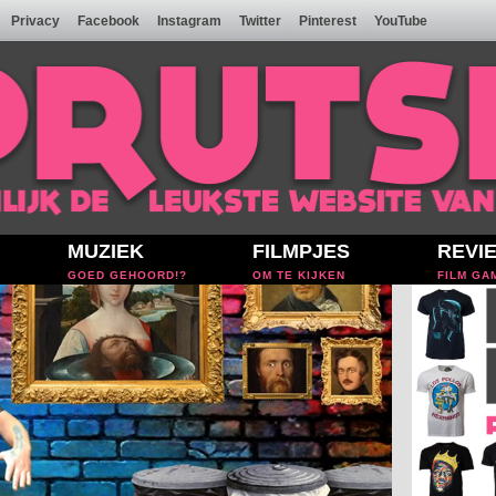
Privacy
Facebook
Instagram
Twitter
Pinterest
YouTube
MUZIEK
FILMPJES
REVI
GOED GEHOORD!?
OM TE KIJKEN
FILM GA