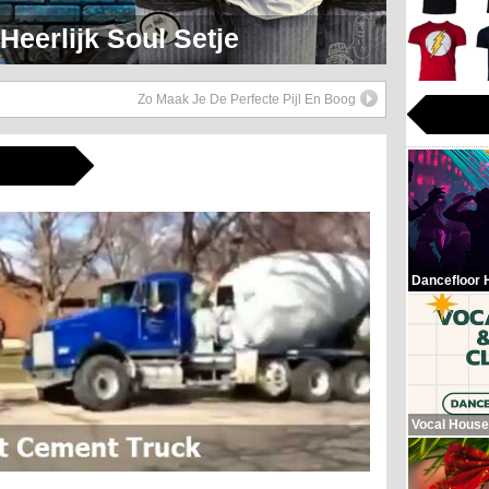
eerlijk Soul Setje
Zo Maak Je De Perfecte Pijl En Boog
Dancefloor 
Vocal House