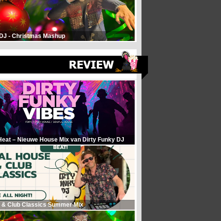
 DJ - Christmas Mashup
Heat – Nieuwe House Mix van Dirty Funky DJ
 & Club Classics Summer Mix