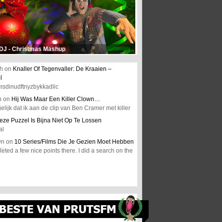
 DJ - Christmas Mashup
h
on
Knaller Of Tegenvaller: De Kraaien –
l
msdinudftnyzbykkadlic
n
on
Hij Was Maar Een Killer Clown…
elijk dat ik aan de clip van Ben Cramer met killer
eze Puzzel Is Bijna Niet Op Te Lossen
al
wn
on
10 Series/Films Die Je Gezien Moet Hebben
ted a few nice points there. I did a search on the