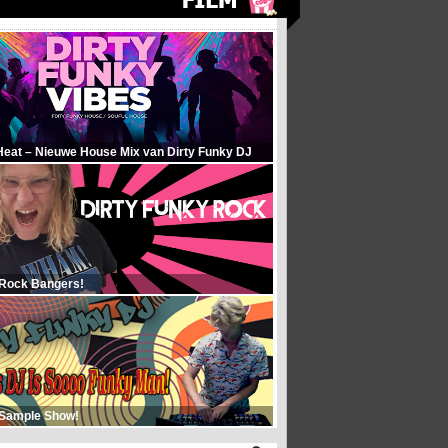
Heat – Nieuwe House Mix van Dirty Funky DJ
 Rock Bangers!
 Sample Show!