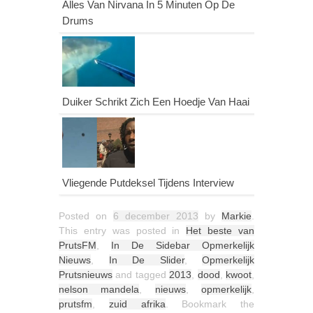
Alles Van Nirvana In 5 Minuten Op De
Drums
Duiker Schrikt Zich Een Hoedje Van Haai
Vliegende Putdeksel Tijdens Interview
Posted on
6 december 2013
by
Markie
.
This entry was posted in
Het beste van
PrutsFM
,
In De Sidebar Opmerkelijk
Nieuws
,
In De Slider
,
Opmerkelijk
Prutsnieuws
and tagged
2013
,
dood
,
kwoot
,
nelson mandela
,
nieuws
,
opmerkelijk
,
prutsfm
,
zuid afrika
. Bookmark the