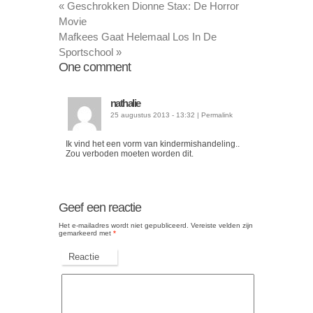
«
Geschrokken Dionne Stax: De Horror
Movie
Mafkees Gaat Helemaal Los In De
Sportschool
»
One
comment
nathalie
25 augustus 2013 - 13:32
|
Permalink
Ik vind het een vorm van kindermishandeling..
Zou verboden moeten worden dit.
Geef een reactie
Het e-mailadres wordt niet gepubliceerd.
Vereiste velden zijn
gemarkeerd met
*
Reactie