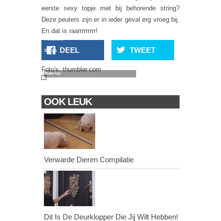
eerste sexy topje met bij behorende string?
Deze peuters zijn er in ieder geval erg vroeg bij.
En dat is raarrrrrrrrr!
Russische
DEEL
TWEET
Dames
Voor & Na
Foto's: thumbler.com
Make-Up
OOK LEUK
Verwarde Dieren Compilatie
Dit Is De Deurklopper Die Jij Wilt Hebben!