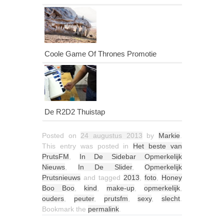
Coole Game Of Thrones Promotie
De R2D2 Thuistap
Posted on
24 augustus 2013
by
Markie
.
This entry was posted in
Het beste van
PrutsFM
,
In De Sidebar Opmerkelijk
Nieuws
,
In De Slider
,
Opmerkelijk
Prutsnieuws
and tagged
2013
,
foto
,
Honey
Boo Boo
,
kind
,
make-up
,
opmerkelijk
,
ouders
,
peuter
,
prutsfm
,
sexy
,
slecht
.
Bookmark the
permalink
.