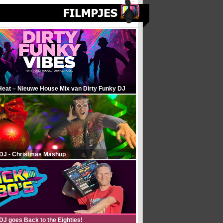
Heat – Nieuwe House Mix van Dirty Funky DJ
 DJ - Christmas Mashup
DJ goes Back to the Eighties!