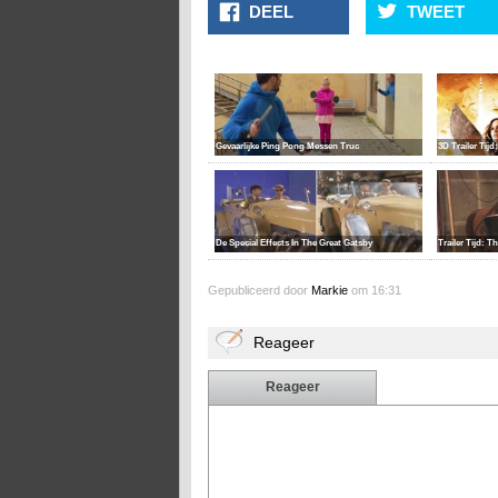
DEEL
TWEET
Gevaarlijke Ping Pong Messen Truc
3D Trailer Tijd
De Special Effects In The Great Gatsby
Trailer Tijd: T
Gepubliceerd door
Markie
om 16:31
Reageer
Reageer