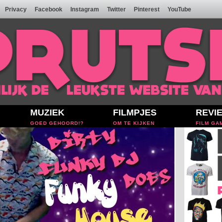
Privacy
Facebook
Instagram
Twitter
Pinterest
YouTube
MUZIEK
FILMPJES
REVI
GOED GEHOORD!?
OM TE KIJKEN
FILM GA