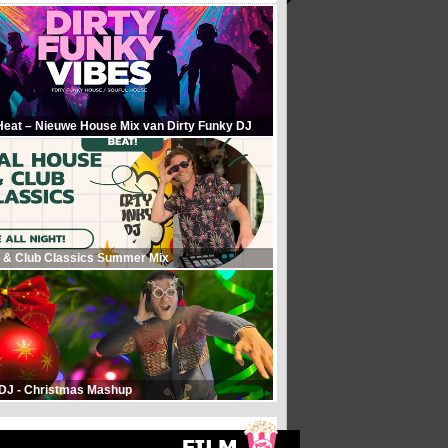
Heat – Nieuwe House Mix van Dirty Funky DJ
 & Club Classics Summer Mix
 DJ - Christmas Mashup