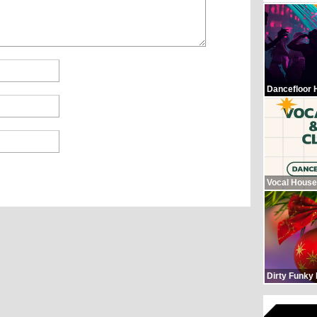
Dancefloor 
Vocal House
Dirty Funky