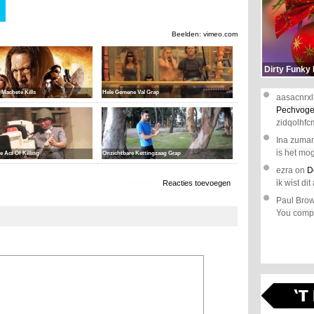
Beelden: vimeo.com
Dirty Funky
: Machete Kills
Hele Gemene Val Grap
aasacnrxl
Pechvoge
zidqolhfc
Ina zuma
is het mog
he Act Of Killing
Onzichtbare Kettingzaag Grap
ezra
on
D
ik wist dit 
1.419 x bekeken
Reacties toevoegen
Paul Bro
You comple