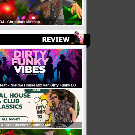
 DJ - Christmas Mashup
Heat – Nieuwe House Mix van Dirty Funky DJ
 & Club Classics Summer Mix