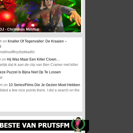
 DJ - Christmas Mashup
h
on
Knaller Of Tegenvaller: De Kraaien –
l
msdinudftnyzbykkadlic
n
on
Hij Was Maar Een Killer Clown…
elijk dat ik aan de clip van Ben Cramer met killer
eze Puzzel Is Bijna Niet Op Te Lossen
al
wn
on
10 Series/Films Die Je Gezien Moet Hebben
ted a few nice points there. I did a search on the