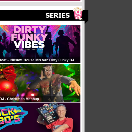
Heat – Nieuwe House Mix van Dirty Funky DJ
 DJ - Christmas Mashup