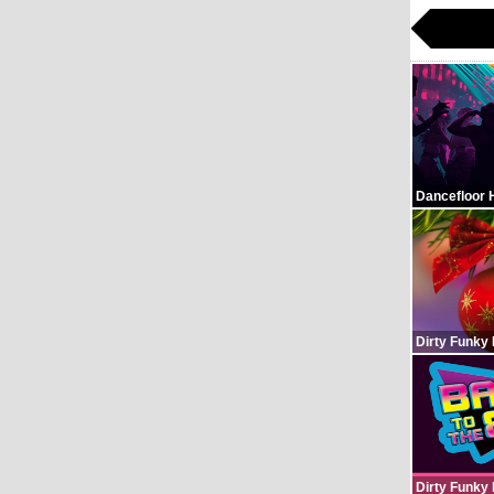
Dancefloor 
Dirty Funky
Dirty Funky 