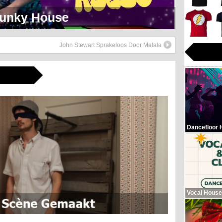
eerlijk Soul Setje
John Stewart Sprakeloos Door Malala
Dancefloor 
Vocal House