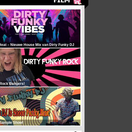
Heat – Nieuwe House Mix van Dirty Funky DJ
 Rock Bangers!
 Sample Show!