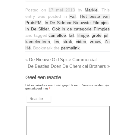
Posted on
17 mei 2013
by
Markie
. This
entry was posted in
Fail
,
Het beste van
PrutsFM
,
In De Sidebar Nieuwste Filmpjes
,
In De Slider
,
Ook in de categorie Filmpjes
and tagged
cameltoe
,
fail
,
filmpje
,
grote
,
juf
,
kamelenteen
,
les
,
strak
,
video
,
vrouw
,
Zo
Hé
. Bookmark the
permalink
.
«
De Nieuwe Old Spice Commercial
De Beatles Doen De Chemical Brothers
»
Geef een reactie
Het e-mailadres wordt niet gepubliceerd.
Vereiste velden zijn
gemarkeerd met
*
Reactie