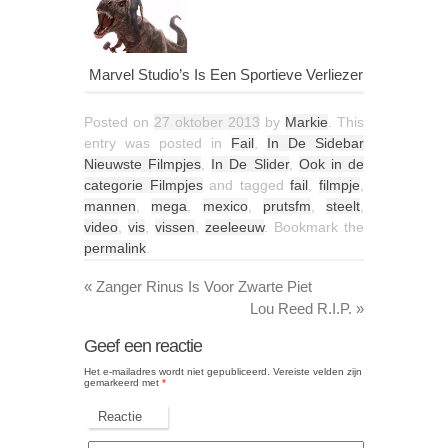
Marvel Studio’s Is Een Sportieve Verliezer
Posted on
27 oktober 2013
by
Markie
. This
entry was posted in
Fail
,
In De Sidebar
Nieuwste Filmpjes
,
In De Slider
,
Ook in de
categorie Filmpjes
and tagged
fail
,
filmpje
,
mannen
,
mega
,
mexico
,
prutsfm
,
steelt
,
video
,
vis
,
vissen
,
zeeleeuw
. Bookmark the
permalink
.
«
Zanger Rinus Is Voor Zwarte Piet
Lou Reed R.I.P.
»
Geef een reactie
Het e-mailadres wordt niet gepubliceerd.
Vereiste velden zijn
gemarkeerd met
*
Reactie