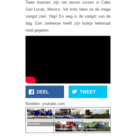
Twee mannen zijn net wezen vissen in Cabo
San Lucas, Mexico. Vol trots laten ze de mega
vangst zien. Hap! En weg is de vangst van de
dag. Een zeeleeuw heeft zijn buikje helemaal
rond gegeten.
DEEL
TWEET
Doelwit Komt
Beelden: youtube.com
Cameraman Heeft
Snoeihard Terug Allah
Vrouw In De Auto Is
Last Van Slaapvoet
Rekstok FAIL!
Akbar!
Slecht Voor
Segway FAIL!
Eierstokken
Ukelele Baby FAIL!
Compilatie