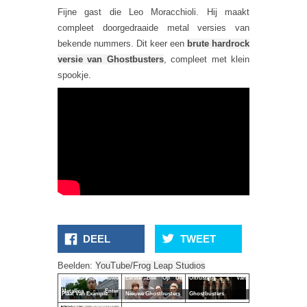
Fijne gast die Leo Moracchioli. Hij maakt
compleet doorgedraaide metal versies van
bekende nummers. Dit keer een
brute hardrock
versie van Ghostbusters
, compleet met klein
spookje.
DEEL
TWEET
Dit Is De Nieuwe
Beelden:
YouTube/Frog Leap Studios
Heerlijke Vieze Nieuwe
Eerste Blik Op De
Uitrusting Van
Metallica - Enter
Plaat Van Example
Nieuwe Ghostbusters
Ghostbusters
Sandman Backwards