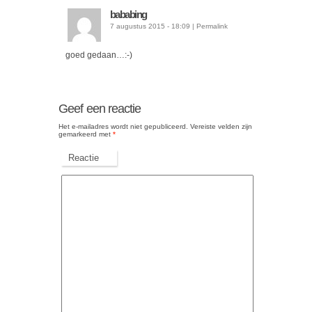
bababing
7 augustus 2015 - 18:09
|
Permalink
goed gedaan…:-)
Geef een reactie
Het e-mailadres wordt niet gepubliceerd.
Vereiste velden zijn
gemarkeerd met
*
Reactie