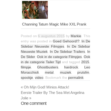
Channing Tatum Magic Mike XXL Prank
Posted on
6 augustus 2015
by
Markie
. This
entry was posted in
Goed Gehoord!?
,
In De
Sidebar Nieuwste Filmpjes
,
In De Sidebar
Nieuwste Muziek
,
In De Sidebar Trailers
,
In
De Slider
,
Ook in de categorie Filmpjes
,
Ook
in de categorie Tailer Tijd
and tagged
2015
,
filmpje
,
Ghostbusters
,
hardrock
,
Leo
Moracchioli
,
metal
,
muziek
,
prutsfm
,
spookje
,
video
. Bookmark the
permalink
.
«
Oh Mijn God! Minios Attack!
Eerste Trailer By The Sea Met Angelina
Jolie
»
One
comment