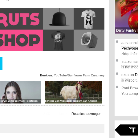
Dirty Funky
aasacnrxl
Pechvoge
zidqolhfc
Ina zuma
is het mog
ezra
on
D
Beelden:
YouTube/Sunflower Farm Creamery
ik wist dit 
Paul Bro
You comple
jes Om Je Oogcontact Te oefenen!
Schotse Geit Voorspelt President Van Amerika
3.001 x bekeken
Reacties toevoegen