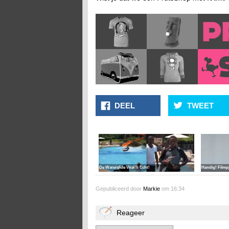
DEEL
TWEET
De Waterslide Viral Is Echt!
Handig! Filmp
Gepubliceerd door
Markie
om 16:34
Reageer