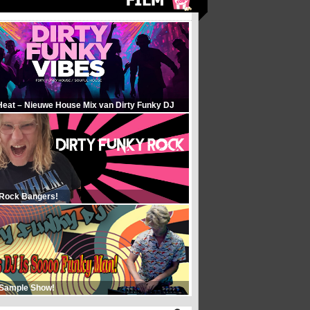
Heat – Nieuwe House Mix van Dirty Funky DJ
 Rock Bangers!
 Sample Show!