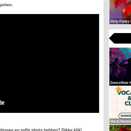
geiten.
Dirty Funky
Dancefloor 
Vocal House
dingen en toffe shirts
hebben?
Dikke klik!