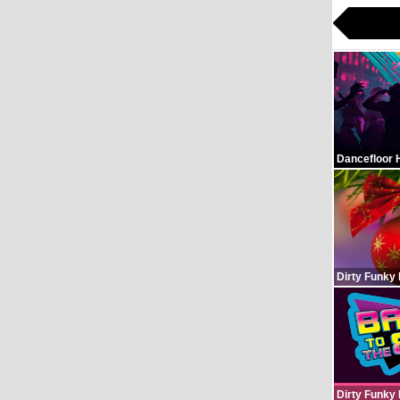
Dancefloor 
Dirty Funky
Dirty Funky 