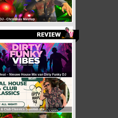
 DJ - Christmas Mashup
Heat – Nieuwe House Mix van Dirty Funky DJ
 & Club Classics Summer Mix