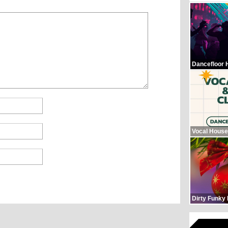
Dancefloor 
Vocal House
Dirty Funky