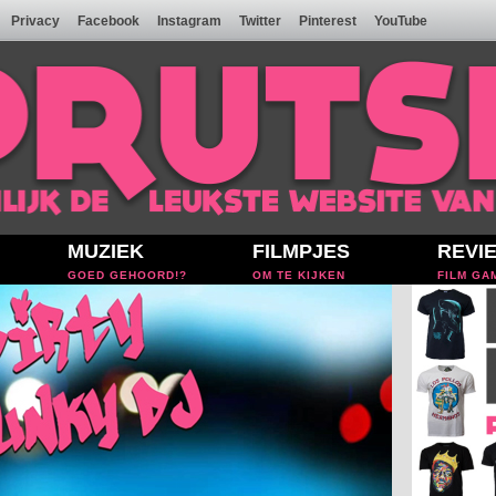
Privacy
Facebook
Instagram
Twitter
Pinterest
YouTube
MUZIEK
FILMPJES
REVI
GOED GEHOORD!?
OM TE KIJKEN
FILM GA