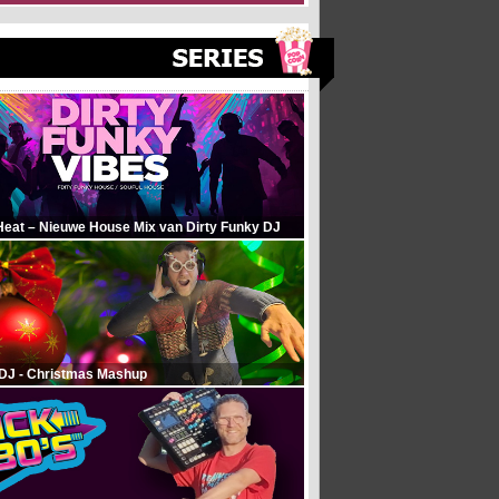
Heat – Nieuwe House Mix van Dirty Funky DJ
 DJ - Christmas Mashup