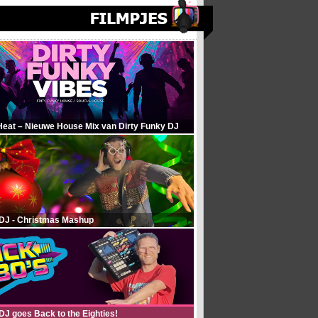
Heat – Nieuwe House Mix van Dirty Funky DJ
 DJ - Christmas Mashup
DJ goes Back to the Eighties!