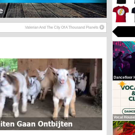
Hop Beats
Valerian And The City Of A Thousand Planets
Dancefloor 
Vocal House