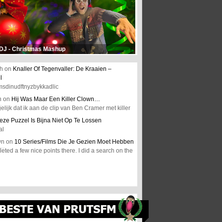
 DJ - Christmas Mashup
h
on
Knaller Of Tegenvaller: De Kraaien –
l
msdinudftnyzbykkadlic
n
on
Hij Was Maar Een Killer Clown…
elijk dat ik aan de clip van Ben Cramer met killer
eze Puzzel Is Bijna Niet Op Te Lossen
al
wn
on
10 Series/Films Die Je Gezien Moet Hebben
ted a few nice points there. I did a search on the