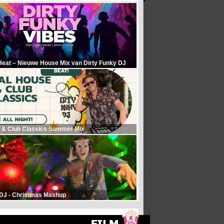
Heat – Nieuwe House Mix van Dirty Funky DJ
 & Club Classics Summer Mix
 DJ - Christmas Mashup