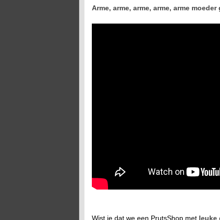
Arme, arme, arme, arme, arme moeder 
Wist je dat we een PrutsShop met
leuke 