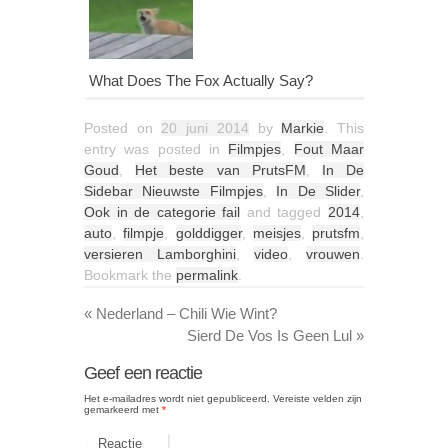
What Does The Fox Actually Say?
Posted on
20 juni 2014
by
Markie
. This
entry was posted in
Filmpjes
,
Fout Maar
Goud
,
Het beste van PrutsFM
,
In De
Sidebar Nieuwste Filmpjes
,
In De Slider
,
Ook in de categorie fail
and tagged
2014
,
auto
,
filmpje
,
golddigger
,
meisjes
,
prutsfm
,
versieren Lamborghini
,
video
,
vrouwen
.
Bookmark the
permalink
.
«
Nederland – Chili Wie Wint?
Sierd De Vos Is Geen Lul
»
Geef een reactie
Het e-mailadres wordt niet gepubliceerd.
Vereiste velden zijn
gemarkeerd met
*
Reactie