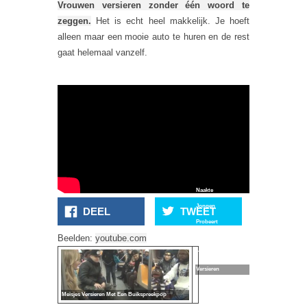
Vrouwen versieren zonder één woord te
zeggen.
Het is echt heel makkelijk. Je hoeft
alleen maar een mooie auto te huren en de rest
gaat helemaal vanzelf.
Naakte
Jongen
DEEL
TWEET
Probeert
Beelden:
youtube.com
Vrouwen
Te
Versieren
Meisjes Versieren Met Een Buikspreekpop