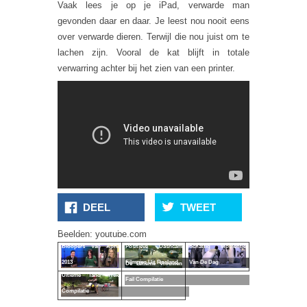
Vaak lees je op je iPad, verwarde man
gevonden daar en daar. Je leest nou nooit eens
over verwarde dieren. Terwijl die nou juist om te
lachen zijn. Vooral de kat blijft in totale
verwarring achter bij het zien van een printer.
DEEL
TWEET
De Beste Nieuws
Beelden: youtube.com
Bloopers Van April
Positieve Dashcam
Schattig Momentje
2013
Filmpjes Uit Rusland
Van De Dag
De Ultieme Vrouwen
Ultieme Tand Trek
Fail Compilatie
Compilatie