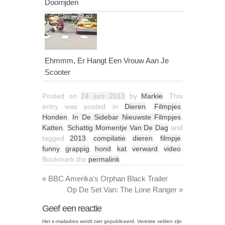
Doorrijden
Ehmmm, Er Hangt Een Vrouw Aan Je
Scooter
Posted on
24 juni 2013
by
Markie
. This
entry was posted in
Dieren
,
Filmpjes
,
Honden
,
In De Sidebar Nieuwste Filmpjes
,
Katten
,
Schattig Momentje Van De Dag
and
tagged
2013
,
compilatie
,
dieren
,
filmpje
,
funny
,
grappig
,
hond
,
kat
,
verward
,
video
.
Bookmark the
permalink
.
«
BBC Amerika’s Orphan Black Trailer
Op De Set Van: The Lone Ranger
»
Geef een reactie
Het e-mailadres wordt niet gepubliceerd.
Vereiste velden zijn