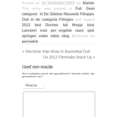
Posted on
11 december 2012
by
Markie
.
This entry was posted in
Fail
,
Geen
categorie
,
In De Sidebar Nieuwste Filmpjes
,
Ook in de categorie Filmpjes
and tagged
2012
,
bed
,
Dochter
,
fail
,
filmpje
,
kind
,
Lanceert
,
man
,
per ongeluk
,
raam
,
spel
,
springen
,
vader
,
video
,
vlieg
. Bookmark the
permalink
.
«
Slechtste Vrije Worp In Basketbal Ooit
De 2012 Filmtrailer Mash Up
»
Geef een reactie
Het e-mailadres wordt niet gepubliceerd.
Vereiste velden zijn
gemarkeerd met
*
Reactie