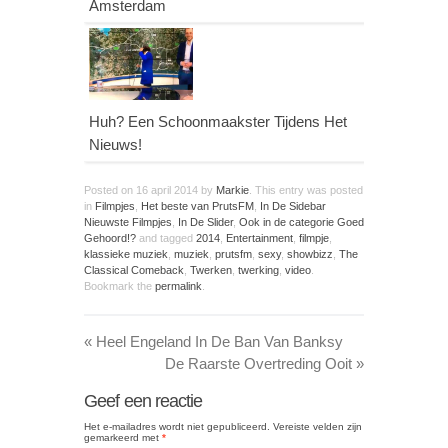
Amsterdam
Huh? Een Schoonmaakster Tijdens Het
Nieuws!
Posted on
16 april 2014
by
Markie
. This entry was posted
in
Filmpjes
,
Het beste van PrutsFM
,
In De Sidebar
Nieuwste Filmpjes
,
In De Slider
,
Ook in de categorie Goed
Gehoord!?
and tagged
2014
,
Entertainment
,
filmpje
,
klassieke muziek
,
muziek
,
prutsfm
,
sexy
,
showbizz
,
The
Classical Comeback
,
Twerken
,
twerking
,
video
.
Bookmark the
permalink
.
«
Heel Engeland In De Ban Van Banksy
De Raarste Overtreding Ooit
»
Geef een reactie
Het e-mailadres wordt niet gepubliceerd.
Vereiste velden zijn
gemarkeerd met
*