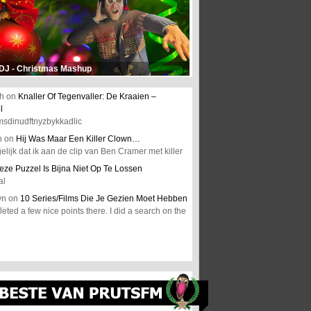
 DJ - Christmas Mashup
h
on
Knaller Of Tegenvaller: De Kraaien –
l
msdinudftnyzbykkadlic
n
on
Hij Was Maar Een Killer Clown…
elijk dat ik aan de clip van Ben Cramer met killer
eze Puzzel Is Bijna Niet Op Te Lossen
al
wn
on
10 Series/Films Die Je Gezien Moet Hebben
ted a few nice points there. I did a search on the