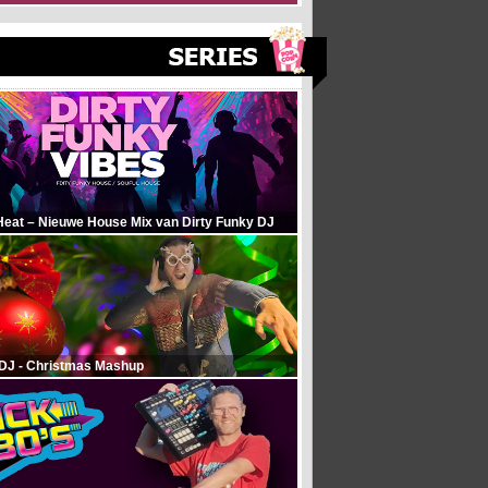
Heat – Nieuwe House Mix van Dirty Funky DJ
 DJ - Christmas Mashup