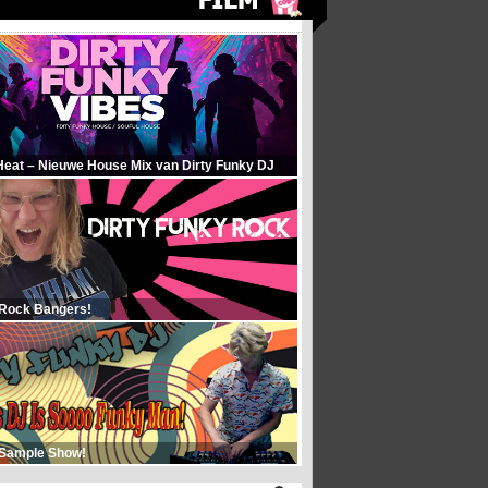
Heat – Nieuwe House Mix van Dirty Funky DJ
 Rock Bangers!
 Sample Show!