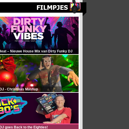
Heat – Nieuwe House Mix van Dirty Funky DJ
 DJ - Christmas Mashup
DJ goes Back to the Eighties!