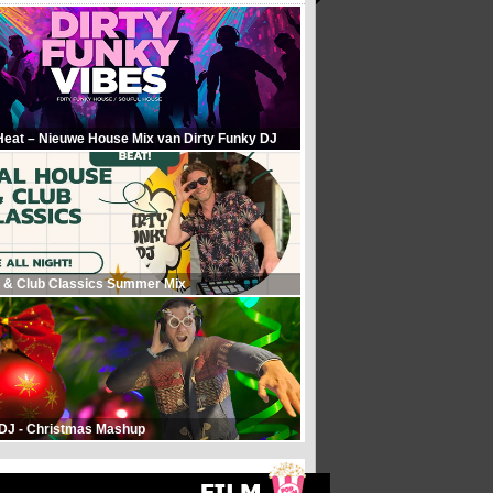
Heat – Nieuwe House Mix van Dirty Funky DJ
 & Club Classics Summer Mix
 DJ - Christmas Mashup