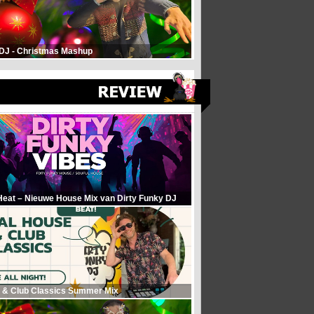
 DJ - Christmas Mashup
Heat – Nieuwe House Mix van Dirty Funky DJ
 & Club Classics Summer Mix