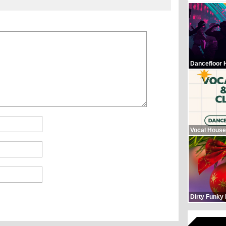
Dancefloor 
Vocal House
Dirty Funky