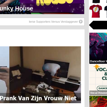
eerlijk Soul Setje
Ierse Supporters Versus Verslaggever
Dancefloor 
Vocal House