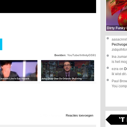
Dirty Funky
aasacnrxl
Pechvoge
zidqolhfc
Beelden:
YouTube/InfinityGS91
Ina zuma
is het mog
ezra
on
D
ik wist dit 
 Joachim Löw Is Een Viezerik
John Oliver Over De Orlando Shooting
Paul Bro
You comple
1.463 x bekeken
Reacties toevoegen