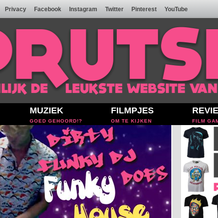
Privacy
Facebook
Instagram
Twitter
Pinterest
YouTube
MUZIEK
FILMPJES
REVI
GOED GEHOORD!?
OM TE KIJKEN
FILM GA