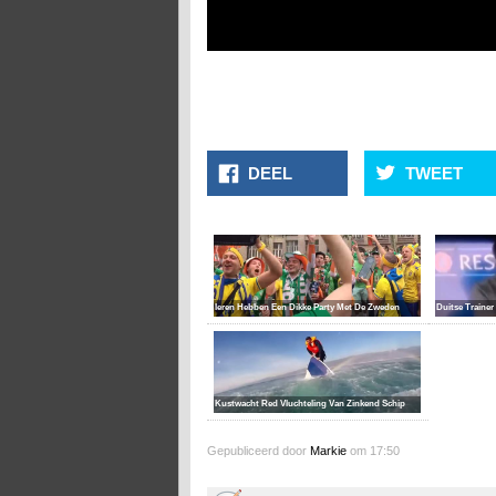
DEEL
TWEET
Ieren Hebben Een Dikke Party Met De Zweden
Duitse Trainer
Kustwacht Red Vluchteling Van Zinkend Schip
Gepubliceerd door
Markie
om 17:50