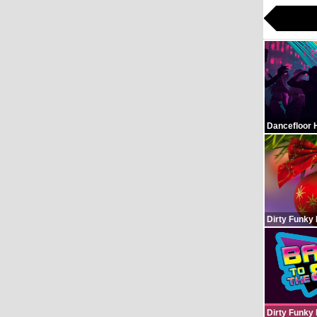
Dancefloor 
Dirty Funky
Dirty Funky 