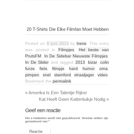
20 T-Shirts Die Elke Filmfan Moet Hebben
Posted on
8 juni 2013
by
Irene
. This entry
was posted in
Filmpjes
,
Het beste van
PrutsFM
,
In De Sidebar Nieuwste Filmpjes
,
In De Slider
and tagged
2013
,
bizar
,
colin
furze
,
fiets
,
filmpje
,
hard
,
humor
,
oma
,
pimpen
,
snel
,
stamford
,
straaljager
,
video
.
Bookmark the
permalink
.
«
Amerika Is Een Talentje Rijker
Kat Heeft Geen Kattenluikje Nodig
»
Geef een reactie
Het e-mailadres wordt niet gepubliceerd.
Vereiste velden zijn
gemarkeerd met
*
Reactie