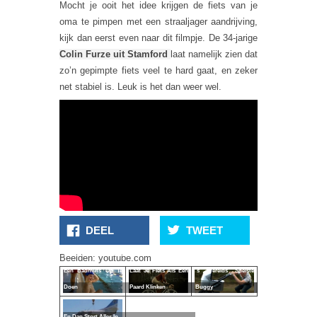
Mocht je ooit het idee krijgen de fiets van je
oma te pimpen met een straaljager aandrijving,
kijk dan eerst even naar dit filmpje. De 34-jarige
Colin Furze uit Stamford
laat namelijk zien dat
zo’n gepimpte fiets veel te hard gaat, en zeker
net stabiel is. Leuk is het dan weer wel.
DEEL
TWEET
Snelste Manier Om
Beelden: youtube.com
Een Badmuts Op Te
Laat Je Fiets Als Een
's Werelds Snelste
Doen
Paard Klinken
Buggy
En Dan Stort Alles In...