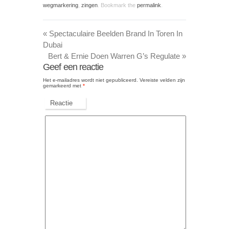
wegmarkering
,
zingen
. Bookmark the
permalink
.
«
Spectaculaire Beelden Brand In Toren In
Dubai
Bert & Ernie Doen Warren G’s Regulate
»
Geef een reactie
Het e-mailadres wordt niet gepubliceerd.
Vereiste velden zijn
gemarkeerd met
*
Reactie