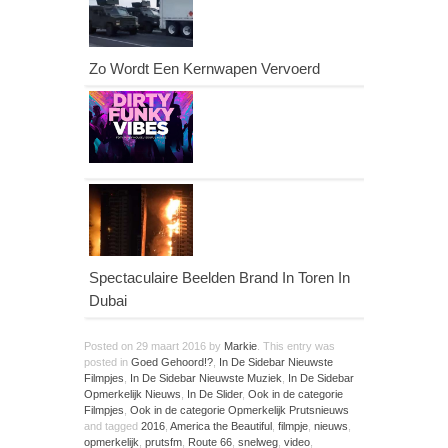
Zo Wordt Een Kernwapen Vervoerd
Spectaculaire Beelden Brand In Toren In
Dubai
Posted on
29 maart 2016
by
Markie
. This entry was
posted in
Goed Gehoord!?
,
In De Sidebar Nieuwste
Filmpjes
,
In De Sidebar Nieuwste Muziek
,
In De Sidebar
Opmerkelijk Nieuws
,
In De Slider
,
Ook in de categorie
Filmpjes
,
Ook in de categorie Opmerkelijk Prutsnieuws
and tagged
2016
,
America the Beautiful
,
filmpje
,
nieuws
,
opmerkelijk
,
prutsfm
,
Route 66
,
snelweg
,
video
,