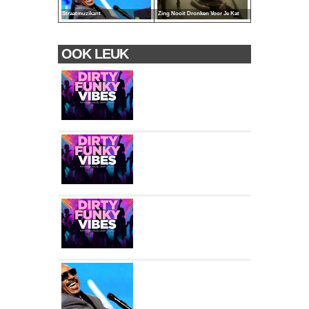
Straatmuzikant
Zing Nooit Dronken Voor Je Kat
OOK LEUK