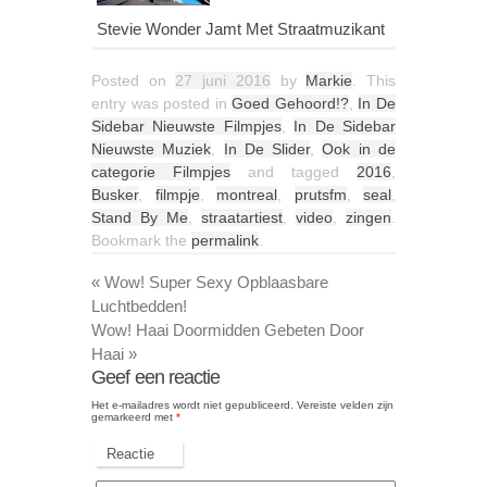
Stevie Wonder Jamt Met Straatmuzikant
Posted on
27 juni 2016
by
Markie
. This
entry was posted in
Goed Gehoord!?
,
In De
Sidebar Nieuwste Filmpjes
,
In De Sidebar
Nieuwste Muziek
,
In De Slider
,
Ook in de
categorie Filmpjes
and tagged
2016
,
Busker
,
filmpje
,
montreal
,
prutsfm
,
seal
,
Stand By Me
,
straatartiest
,
video
,
zingen
.
Bookmark the
permalink
.
«
Wow! Super Sexy Opblaasbare
Luchtbedden!
Wow! Haai Doormidden Gebeten Door
Haai
»
Geef een reactie
Het e-mailadres wordt niet gepubliceerd.
Vereiste velden zijn
gemarkeerd met
*
Reactie