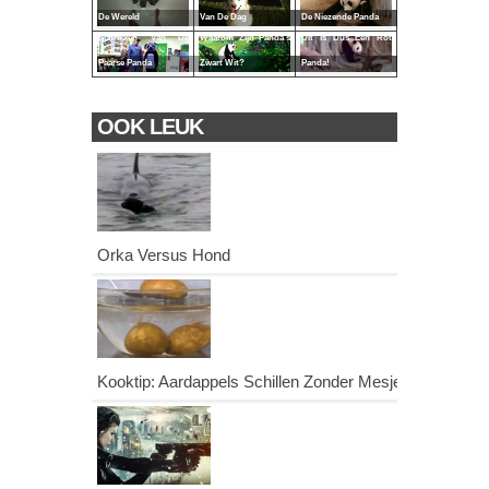
De Wereld
Van De Dag
De Niezende Panda
Schrikken Van De
Waarom Zijn Panda's
Dit Is Dus Een Rot
Paarse Panda
Zwart Wit?
Panda!
OOK LEUK
Orka Versus Hond
Kooktip: Aardappels Schillen Zonder Mesje