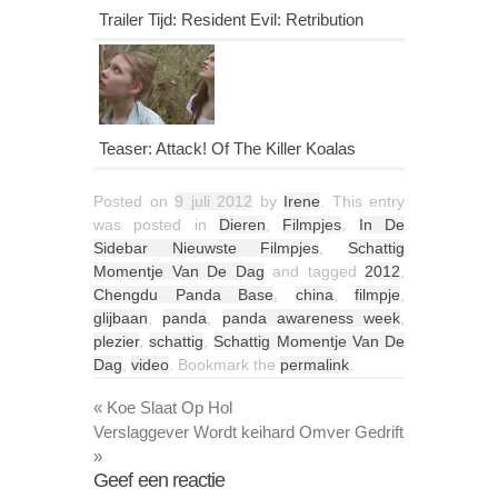
Trailer Tijd: Resident Evil: Retribution
Teaser: Attack! Of The Killer Koalas
Posted on
9 juli 2012
by
Irene
. This entry
was posted in
Dieren
,
Filmpjes
,
In De
Sidebar Nieuwste Filmpjes
,
Schattig
Momentje Van De Dag
and tagged
2012
,
Chengdu Panda Base
,
china
,
filmpje
,
glijbaan
,
panda
,
panda awareness week
,
plezier
,
schattig
,
Schattig Momentje Van De
Dag
,
video
. Bookmark the
permalink
.
«
Koe Slaat Op Hol
Verslaggever Wordt keihard Omver Gedrift
»
Geef een reactie