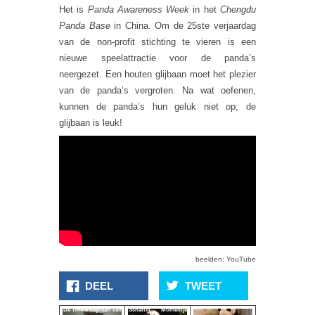
Het is
Panda Awareness Week
in het
Chengdu
Panda Base
in China. Om de 25ste verjaardag
van de non-profit stichting te vieren is een
nieuwe speelattractie voor de panda’s
neergezet. Een houten glijbaan moet het plezier
van de panda’s vergroten. Na wat oefenen,
kunnen de panda’s hun geluk niet op; de
glijbaan is leuk!
beelden: YouTube
DEEL
TWEET
De Tofste Glijbaan Van
Schattig Momentje