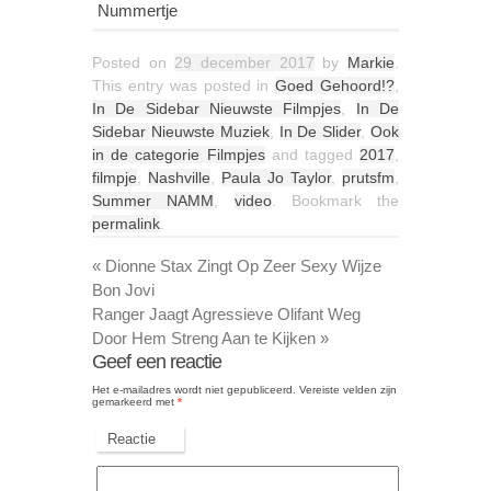
Nummertje
Posted on
29 december 2017
by
Markie
.
This entry was posted in
Goed Gehoord!?
,
In De Sidebar Nieuwste Filmpjes
,
In De
Sidebar Nieuwste Muziek
,
In De Slider
,
Ook
in de categorie Filmpjes
and tagged
2017
,
filmpje
,
Nashville
,
Paula Jo Taylor
,
prutsfm
,
Summer NAMM
,
video
. Bookmark the
permalink
.
«
Dionne Stax Zingt Op Zeer Sexy Wijze
Bon Jovi
Ranger Jaagt Agressieve Olifant Weg
Door Hem Streng Aan te Kijken
»
Geef een reactie
Het e-mailadres wordt niet gepubliceerd.
Vereiste velden zijn
gemarkeerd met
*
Reactie