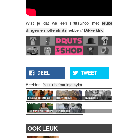
Wist je dat we een PrutsShop met
leuke
dingen en toffe shirts
hebben?
Dikke klik!
DEEL
TWEET
Nu Eerst Even Een
Beelden:
YouTube/paulajotaylor
Oma Ziet Voor Het
Gezellig! Oma Vliegt In
Super Lekker
Eerst Google Home
Een Wingsuit
Nummertje
Kids React To The
Kleine Oma Valt In
Red Hot Chili Peppers
Kinderbedje
OOK LEUK