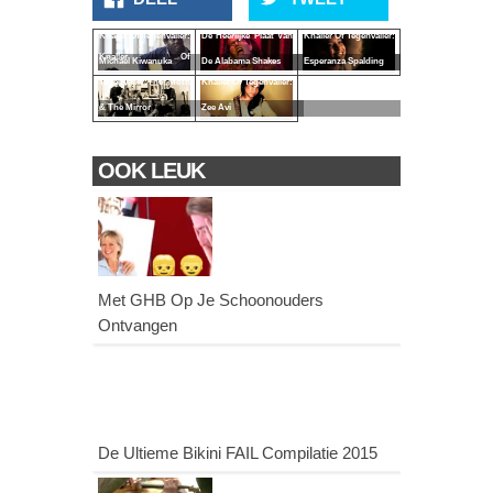
Knaller Of Tegenvaller:
De Heerlijke Plaat Van
Knaller Of Tegenvaller:
Knaller Of
Michael Kiwanuka
De Alabama Shakes
Esperanza Spalding
Tegenvaller:The Moth
Knaller Of Tegenvaller:
& The Mirror
Zee Avi
OOK LEUK
Met GHB Op Je Schoonouders
Ontvangen
De Ultieme Bikini FAIL Compilatie 2015