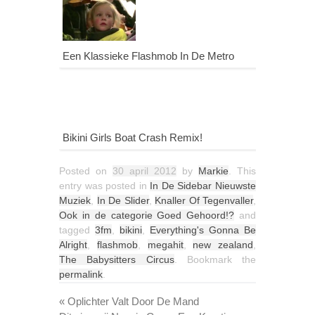
Een Klassieke Flashmob In De Metro
Bikini Girls Boat Crash Remix!
Posted on
30 april 2012
by
Markie
. This
entry was posted in
In De Sidebar Nieuwste
Muziek
,
In De Slider
,
Knaller Of Tegenvaller
,
Ook in de categorie Goed Gehoord!?
and
tagged
3fm
,
bikini
,
Everything's Gonna Be
Alright
,
flashmob
,
megahit
,
new zealand
,
The Babysitters Circus
. Bookmark the
permalink
.
«
Oplichter Valt Door De Mand