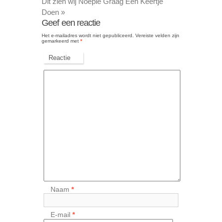
Dit zien wij Noepie Graag Een Keertje
Doen
»
Geef een reactie
Het e-mailadres wordt niet gepubliceerd.
Vereiste velden zijn
gemarkeerd met
*
Reactie
Naam
*
E-mail
*