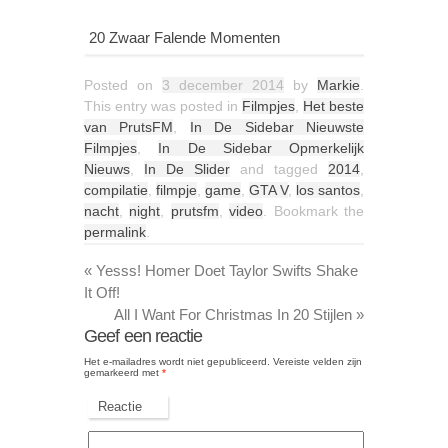
20 Zwaar Falende Momenten
Posted on
3 december 2014
by
Markie
.
This entry was posted in
Filmpjes
,
Het beste
van PrutsFM
,
In De Sidebar Nieuwste
Filmpjes
,
In De Sidebar Opmerkelijk
Nieuws
,
In De Slider
and tagged
2014
,
compilatie
,
filmpje
,
game
,
GTA V
,
los santos
,
nacht
,
night
,
prutsfm
,
video
. Bookmark the
permalink
.
«
Yesss! Homer Doet Taylor Swifts Shake
It Off!
All I Want For Christmas In 20 Stijlen
»
Geef een reactie
Het e-mailadres wordt niet gepubliceerd.
Vereiste velden zijn
gemarkeerd met
*
Reactie