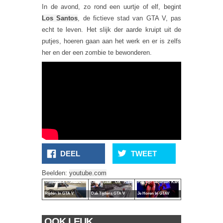
In de avond, zo rond een uurtje of elf, begint
Los Santos
, de fictieve stad van GTA V, pas
echt te leven. Het slijk der aarde kruipt uit de
putjes, hoeren gaan aan het werk en er is zelfs
her en der een zombie te bewonderen.
DEEL
TWEET
Beelden:
youtube.com
Vrouwen Kunnen Niet
Oma Gaat Uit Haar
Pas Op! Iedereen Kan
Rijden In GTA V
Dak Tijdens GTA V
Je Horen In GTAV
OOK LEUK