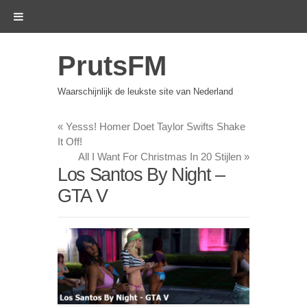
PrutsFM
Waarschijnlijk de leukste site van Nederland
«
Yesss! Homer Doet Taylor Swifts Shake
It Off!
All I Want For Christmas In 20 Stijlen
»
Los Santos By Night –
GTA V