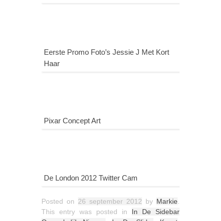
Eerste Promo Foto’s Jessie J Met Kort
Haar
Pixar Concept Art
De London 2012 Twitter Cam
Posted on
26 september 2012
by
Markie
.
This entry was posted in
In De Sidebar