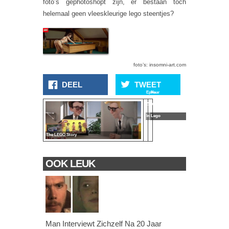
foto’s gephotoshopt zijn, er bestaan toch
helemaal geen vleeskleurige lego steentjes?
foto’s: insomni-art.com
DEEL
TWEET
Epke
Haar
Zonderland
Van
In Lego
Lego
The LEGO Story
OOK LEUK
Man Interviewt Zichzelf Na 20 Jaar