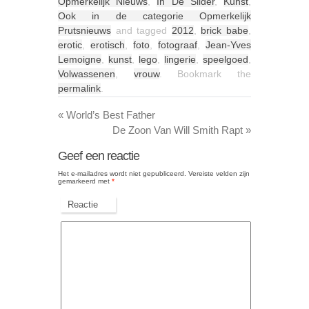
Opmerkelijk Nieuws
,
In De Slider
,
Kunst
,
Ook in de categorie Opmerkelijk
Prutsnieuws
and tagged
2012
,
brick babe
,
erotic
,
erotisch
,
foto
,
fotograaf
,
Jean-Yves
Lemoigne
,
kunst
,
lego
,
lingerie
,
speelgoed
,
Volwassenen
,
vrouw
. Bookmark the
permalink
.
«
World’s Best Father
De Zoon Van Will Smith Rapt
»
Geef een reactie
Het e-mailadres wordt niet gepubliceerd.
Vereiste velden zijn
gemarkeerd met
*
Reactie