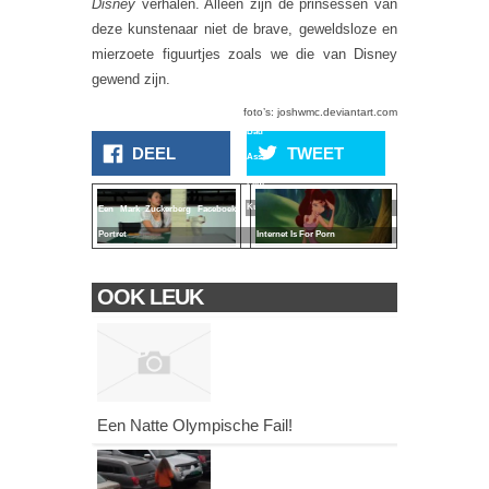
Disney
verhalen. Alleen zijn de prinsessen van
deze kunstenaar niet de brave, geweldsloze en
mierzoete figuurtjes zoals we die van Disney
gewend zijn.
foto’s: joshwmc.deviantart.com
Bad
DEEL
TWEET
Ass
Film
Kunst
Een Mark Zuckerberg Faceboek
Internet Is For Porn
Portret
OOK LEUK
Een Natte Olympische Fail!