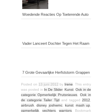
Woedende Reacties Op Toeterende Auto
Vader Lanceert Dochter Tegen Het Raam
7 Grote Gevaarlijke Herfststorm Grappen
Posted on
13 juni 2012
by
Irene
. This entry
was posted in
In De Slider
,
Kunst
,
Ook in de
categorie Opmerkelijk Prutsnieuws
,
Ook in
de categorie Tailer Tijd
and tagged
2012
,
airbrush
,
disney
,
joshwmc
,
kunst
,
mash up
,
opmerkelijk
,
vechters
,
warriors
. Bookmark