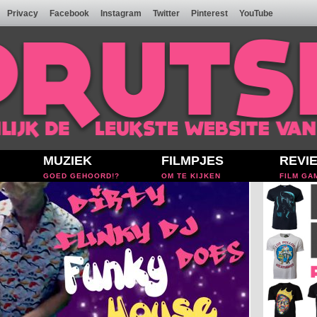
Privacy
Facebook
Instagram
Twitter
Pinterest
YouTube
MUZIEK
FILMPJES
REVI
GOED GEHOORD!?
OM TE KIJKEN
FILM GA