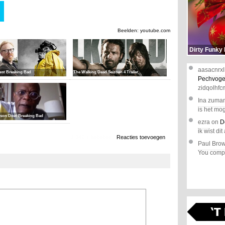
Beelden: youtube.com
Dirty Funky
aasacnrxl
est Breaking Bad
The Walking Dead Seizoen 4 Trailer
Pechvoge
zidqolhfc
Ina zuma
is het mog
kson Doet Breaking Bad
ezra
on
D
ik wist dit 
1.342 x bekeken
Reacties toevoegen
Paul Bro
You comple