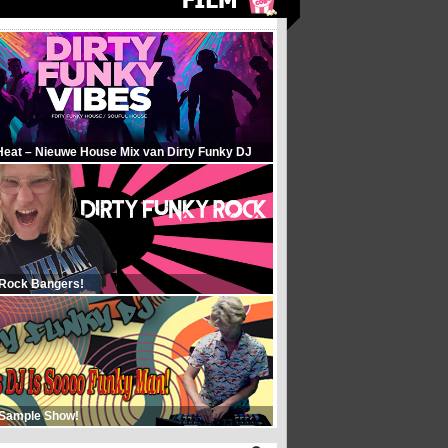
Heat – Nieuwe House Mix van Dirty Funky DJ
 Rock Bangers!
 Sample Show!