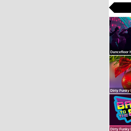
Dancefloor 
Dirty Funky
Dirty Funky 