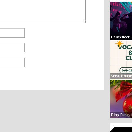
Dancefloor 
Vocal House
Dirty Funky