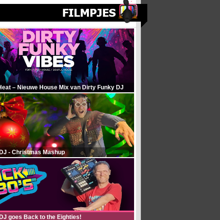
Heat – Nieuwe House Mix van Dirty Funky DJ
 DJ - Christmas Mashup
DJ goes Back to the Eighties!