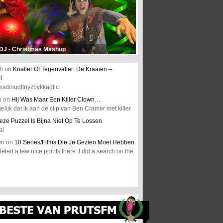
 DJ - Christmas Mashup
h
on
Knaller Of Tegenvaller: De Kraaien –
l
msdinudftnyzbykkadlic
n
on
Hij Was Maar Een Killer Clown…
elijk dat ik aan de clip van Ben Cramer met killer
eze Puzzel Is Bijna Niet Op Te Lossen
al
wn
on
10 Series/Films Die Je Gezien Moet Hebben
ted a few nice points there. I did a search on the