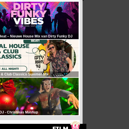
Heat – Nieuwe House Mix van Dirty Funky DJ
 & Club Classics Summer Mix
 DJ - Christmas Mashup