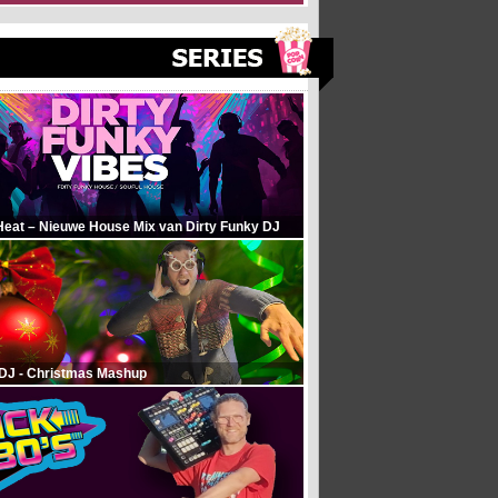
Heat – Nieuwe House Mix van Dirty Funky DJ
 DJ - Christmas Mashup