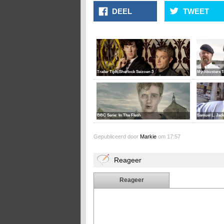
DEEL
TWEET
Trailer Tijd: Sherlock Seizoen 3
Mythbusters T
BBC Serie: In The Flesh
Samuel L. Jac
Gepubliceerd door
Markie
om 17:57
Reageer
Reageer