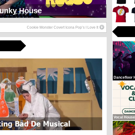
eerlijk Soul Setje
Cookie Monster Covert Icona Pop’s I Love It
Dancefloor 
Vocal House