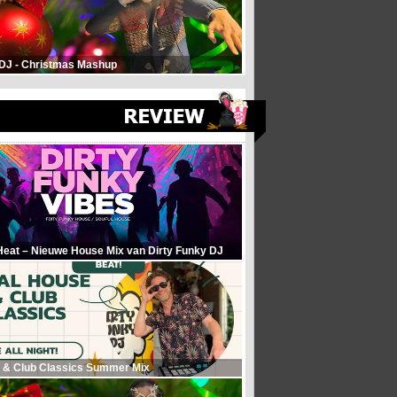
 DJ - Christmas Mashup
Heat – Nieuwe House Mix van Dirty Funky DJ
 & Club Classics Summer Mix