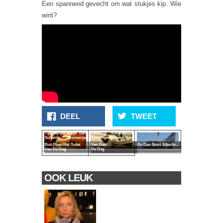
Een spannend gevecht om wat stukjes kip. Wie
wint?
DEEL
TWEET
Tip! Spoel Nooit Een
Schattig Momentje
Schattig Momentje
Schattig Moment Van
Bot Door Het Toilet
Van Dag
En Dan Stort Alles In...
Van De Dag
De Dag
OOK LEUK