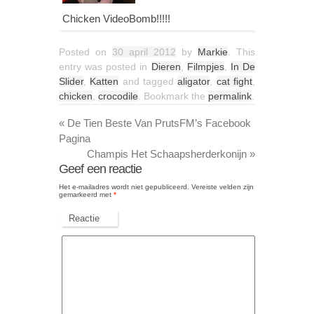
Chicken VideoBomb!!!!!
Posted on
30 april 2012
by
Markie
. This
entry was posted in
Dieren
,
Filmpjes
,
In De
Slider
,
Katten
and tagged
aligator
,
cat fight
,
chicken
,
crocodile
. Bookmark the
permalink
.
«
De Tien Beste Van PrutsFM’s Facebook
Pagina
Champis Het Schaapsherderkonijn
»
Geef een reactie
Het e-mailadres wordt niet gepubliceerd.
Vereiste velden zijn
gemarkeerd met
*
Reactie