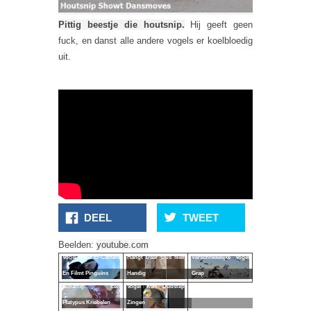
Pittig beestje die houtsnip.
Hij geeft geen
fuck, en danst alle andere vogels er koelbloedig
uit.
DEEL
TWEET
Vogelvoeder Netje
Beelden:
youtube.com
Vogel Steelt Ei-Camera
Hangt Daar Dus Niet
Verschrikkelijke Vogel
En Filmt Pinguïns
Handig
Grap
Schattig! Een
Vogel Kan Dubstep
Platypus Kriebelen
Zingen