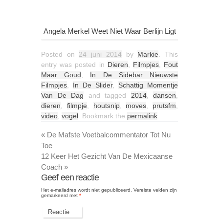
Angela Merkel Weet Niet Waar Berlijn Ligt
Posted on
24 juni 2014
by
Markie
. This
entry was posted in
Dieren
,
Filmpjes
,
Fout
Maar Goud
,
In De Sidebar Nieuwste
Filmpjes
,
In De Slider
,
Schattig Momentje
Van De Dag
and tagged
2014
,
dansen
,
dieren
,
filmpje
,
houtsnip
,
moves
,
prutsfm
,
video
,
vogel
. Bookmark the
permalink
.
«
De Mafste Voetbalcommentator Tot Nu
Toe
12 Keer Het Gezicht Van De Mexicaanse
Coach
»
Geef een reactie
Het e-mailadres wordt niet gepubliceerd.
Vereiste velden zijn
gemarkeerd met
*
Reactie