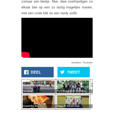
zomaar een biertje. Nee, daar overhandigen ze
elkaar bier op een zo lastig mogelijke manier,
met een coole blik en een nerdy outfit.
Nieuwe
beelden: Youtube
Beelden
DEEL
TWEET
Bierdouche
Angela
Merkel
Poolse Bierkrat Auto Heeft Niet
Geholpen
Party Rock Anthem Op Flessen
Creatief Met Bier
Happy St. Patrick's Day!