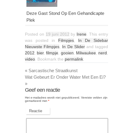
Deze Gast Stond Op Een Gehandicapte
Plek
Posted on
19 juni 2012
by
Irene
. This entry
was posted in
Filmpjes
,
In De Sidebar
Nieuwste Filmpjes
,
In De Slider
and tagged
2012
,
bier
,
filmpje
,
gooien
,
Milwaukee
,
nerd
,
video
. Bookmark the
permalink
.
«
Sarcastische Straatkunst
Wat Gebeurt Er Onder Water Met Een Ei?
»
Geef een reactie
Het e-mailadres wordt niet gepubliceerd.
Vereiste velden zijn
gemarkeerd met
*
Reactie