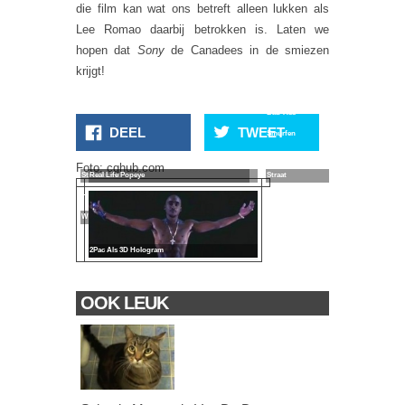
die film kan wat ons betreft alleen lukken als
Lee Romao daarbij betrokken is. Laten we
hopen dat
Sony
de Canadees in de smiezen
krijgt!
Bad Ass
DEEL
TWEET
Smurfen
Toffe 3D
Van De
Foto: cghub.com
Straatkunst
Real Life Popeye
Straat
Holly
Wood
2Pac Als 3D Hologram
OOK LEUK