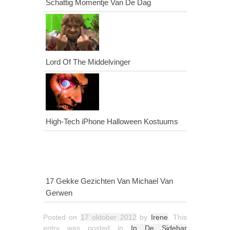
Schattig Momentje Van De Dag
Lord Of The Middelvinger
High-Tech iPhone Halloween Kostuums
17 Gekke Gezichten Van Michael Van
Gerwen
Posted on
17 oktober 2012
by
Irene
. This
entry was posted in
In De Sidebar