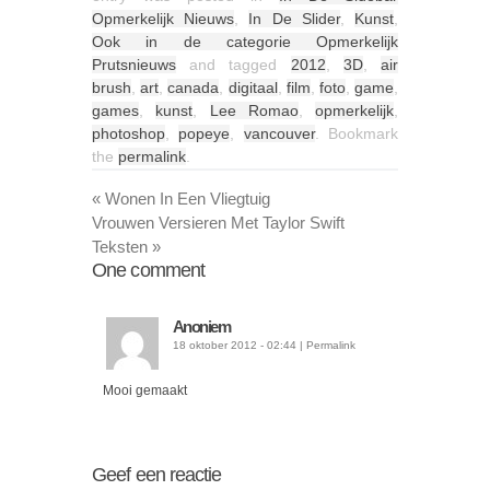
Opmerkelijk Nieuws
,
In De Slider
,
Kunst
,
Ook in de categorie Opmerkelijk
Prutsnieuws
and tagged
2012
,
3D
,
air
brush
,
art
,
canada
,
digitaal
,
film
,
foto
,
game
,
games
,
kunst
,
Lee Romao
,
opmerkelijk
,
photoshop
,
popeye
,
vancouver
. Bookmark
the
permalink
.
«
Wonen In Een Vliegtuig
Vrouwen Versieren Met Taylor Swift
Teksten
»
One
comment
Anoniem
18 oktober 2012 - 02:44
|
Permalink
Mooi gemaakt
Geef een reactie