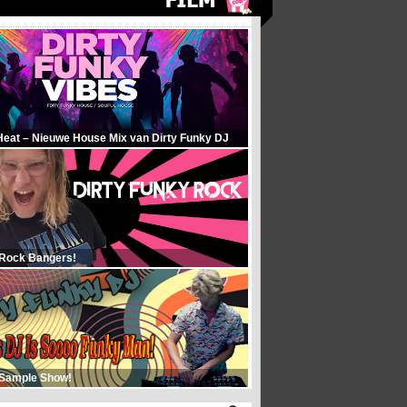
Heat – Nieuwe House Mix van Dirty Funky DJ
 Rock Bangers!
 Sample Show!