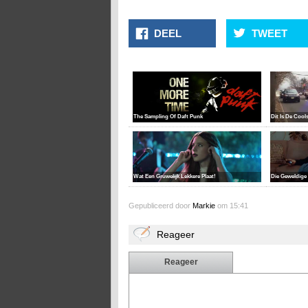
DEEL
TWEET
The Sampling Of Daft Punk
Dit Is De Cool
Wat Een Gruwelijk Lekkere Plaat!
Die Geweldige
Gepubliceerd door
Markie
om 15:41
Reageer
Reageer