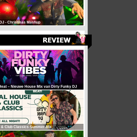
 DJ - Christmas Mashup
Heat – Nieuwe House Mix van Dirty Funky DJ
 & Club Classics Summer Mix