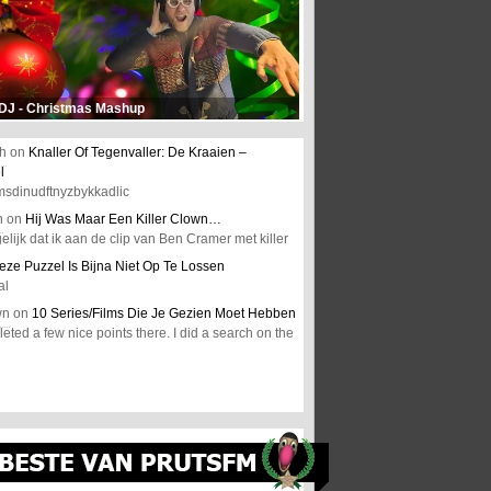
 DJ - Christmas Mashup
h
on
Knaller Of Tegenvaller: De Kraaien –
l
msdinudftnyzbykkadlic
n
on
Hij Was Maar Een Killer Clown…
elijk dat ik aan de clip van Ben Cramer met killer
eze Puzzel Is Bijna Niet Op Te Lossen
al
wn
on
10 Series/Films Die Je Gezien Moet Hebben
ted a few nice points there. I did a search on the