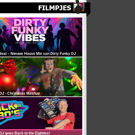
Heat – Nieuwe House Mix van Dirty Funky DJ
 DJ - Christmas Mashup
DJ goes Back to the Eighties!