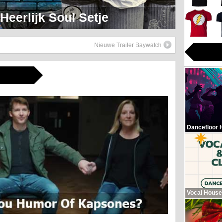
eerlijk Soul Setje
Nieuwe Trailer Baywatch
Dancefloor 
Vocal House