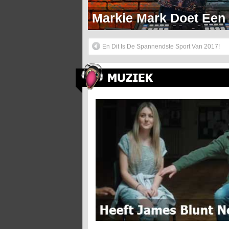
Markie Mark Doet Een H
En Dit Is De Spannendste Sport Van 2017!
Heeft James Blunt Nou Humor Of Kapsones?