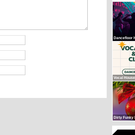
Dancefloor 
Vocal House
Dirty Funky