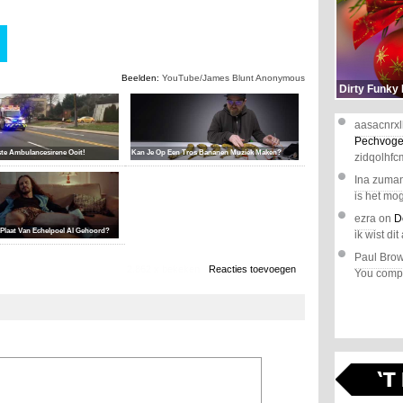
Beelden:
YouTube/James Blunt Anonymous
Dirty Funky
aasacnrxl
Pechvoge
ste Ambulancesirene Ooit!
Kan Je Op Een Tros Bananen Muziek Maken?
zidqolhfc
Ina zuma
is het mog
ezra
on
D
 Plaat Van Echelpoel Al Gehoord?
ik wist dit 
Paul Bro
2.862 x bekeken
Reacties toevoegen
You comple