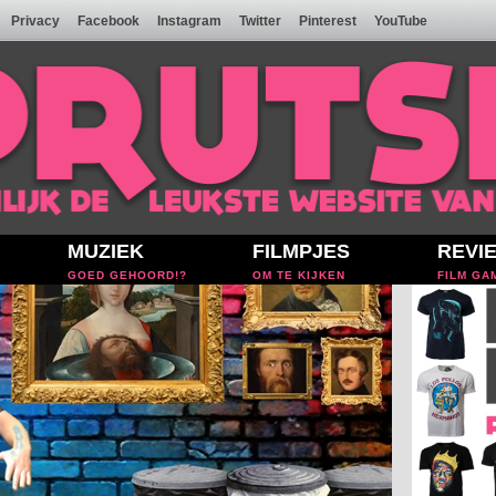
Privacy
Facebook
Instagram
Twitter
Pinterest
YouTube
MUZIEK
FILMPJES
REVI
GOED GEHOORD!?
OM TE KIJKEN
FILM GA