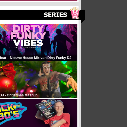
Heat – Nieuwe House Mix van Dirty Funky DJ
 DJ - Christmas Mashup