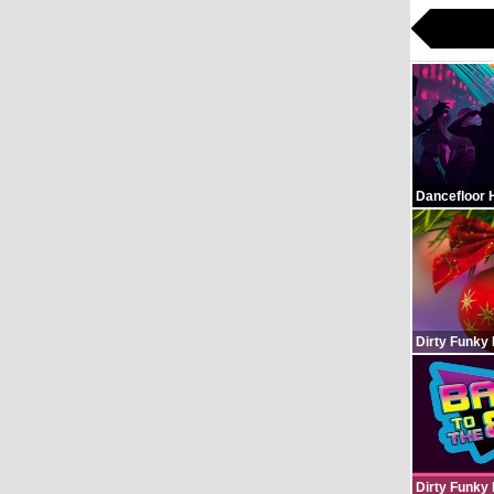
Dancefloor 
Dirty Funky
Dirty Funky 