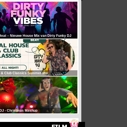
Heat – Nieuwe House Mix van Dirty Funky DJ
 & Club Classics Summer Mix
 DJ - Christmas Mashup