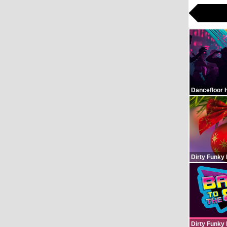
Dancefloor 
Dirty Funky
Dirty Funky 