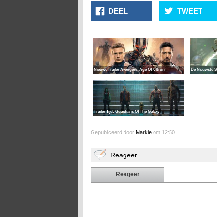
DEEL
TWEET
Nieuwe Trailer Avengers: Age Of Ultron
De Nieuwste S
Trailer Tijd: Guardians Of The Galaxy
Gepubliceerd door
Markie
om 12:50
Reageer
Reageer