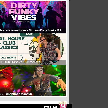
Heat – Nieuwe House Mix van Dirty Funky DJ
 & Club Classics Summer Mix
 DJ - Christmas Mashup