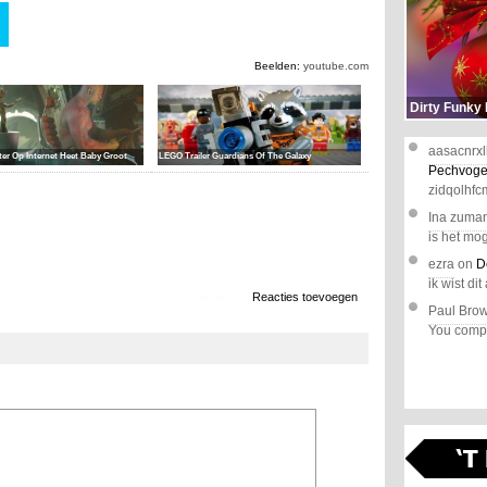
Beelden:
youtube.com
Dirty Funky
aasacnrxl
ter Op Internet Heet Baby Groot
LEGO Trailer Guardians Of The Galaxy
Pechvoge
zidqolhfc
Ina zuma
is het mog
ezra
on
D
ik wist dit 
2.775 x bekeken
Reacties toevoegen
Paul Bro
You comple