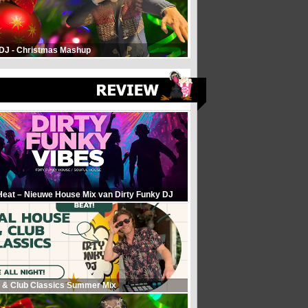
 DJ - Christmas Mashup
Heat – Nieuwe House Mix van Dirty Funky DJ
 & Club Classics Summer Mix