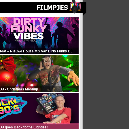
Heat – Nieuwe House Mix van Dirty Funky DJ
 DJ - Christmas Mashup
DJ goes Back to the Eighties!