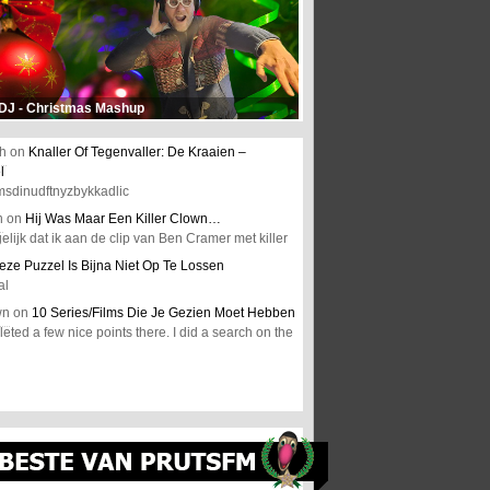
 DJ - Christmas Mashup
h
on
Knaller Of Tegenvaller: De Kraaien –
l
msdinudftnyzbykkadlic
n
on
Hij Was Maar Een Killer Clown…
elijk dat ik aan de clip van Ben Cramer met killer
eze Puzzel Is Bijna Niet Op Te Lossen
al
wn
on
10 Series/Films Die Je Gezien Moet Hebben
ted a few nice points there. I did a search on the