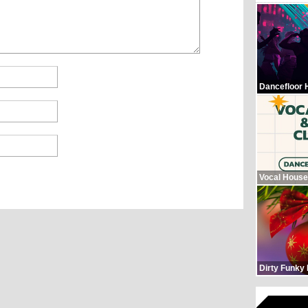
Dancefloor 
Vocal House
Dirty Funky