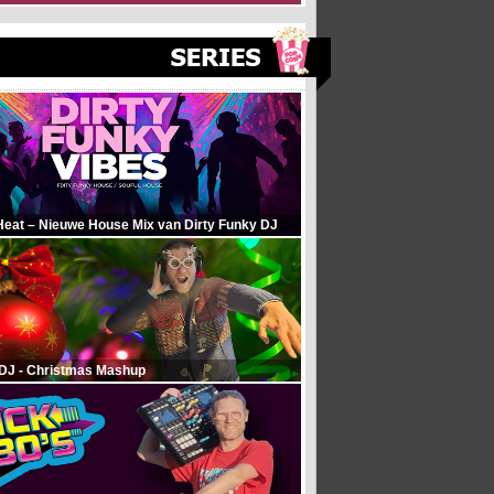
Heat – Nieuwe House Mix van Dirty Funky DJ
 DJ - Christmas Mashup