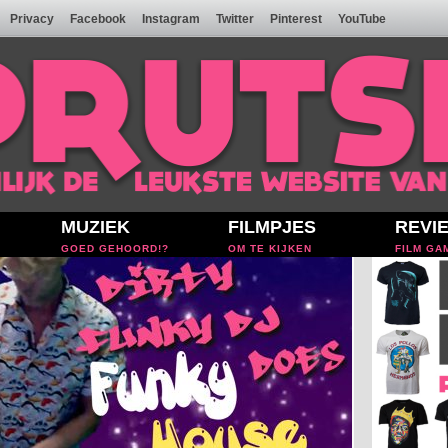
Privacy
Facebook
Instagram
Twitter
Pinterest
YouTube
MUZIEK
FILMPJES
REVI
GOED GEHOORD!?
OM TE KIJKEN
FILM GA