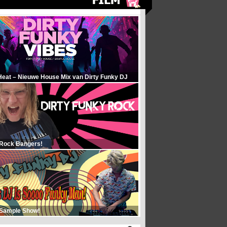
Heat – Nieuwe House Mix van Dirty Funky DJ
 Rock Bangers!
 Sample Show!