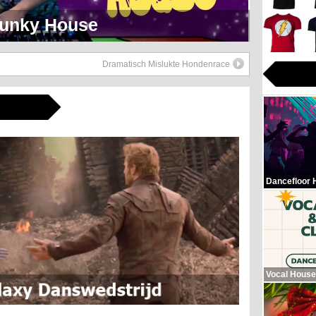
eerlijk Soul Setje
Dramatisch Mislukte Hondenrace
Dancefloor 
Vocal House