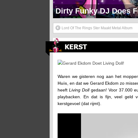
Markie Mark Doet Een H
Lord Of The Rings Ster Maakt Metal Album
Gerard Ekdom Doet Living Doll!
Waren we gisteren nog aan het moppe
Huis
, en dat we Gerard Ekdom zo missen
heeft
Living Doll
gedaan! Voor 37.000 eu
playbacken. En dat is fijn, veel geld
kerstgevoel (dat rijmt).