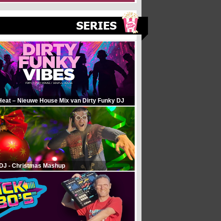
Heat – Nieuwe House Mix van Dirty Funky DJ
 DJ - Christmas Mashup