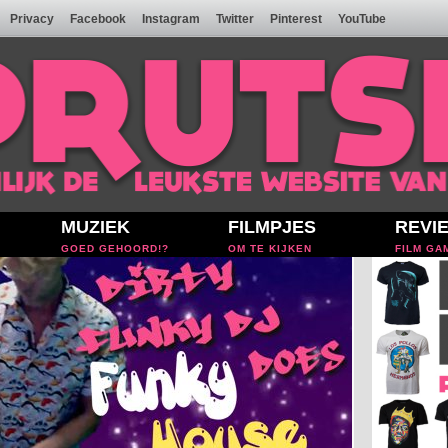
Privacy
Facebook
Instagram
Twitter
Pinterest
YouTube
MUZIEK
FILMPJES
REVI
GOED GEHOORD!?
OM TE KIJKEN
FILM GA