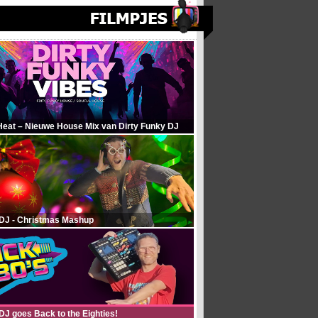
Heat – Nieuwe House Mix van Dirty Funky DJ
 DJ - Christmas Mashup
DJ goes Back to the Eighties!