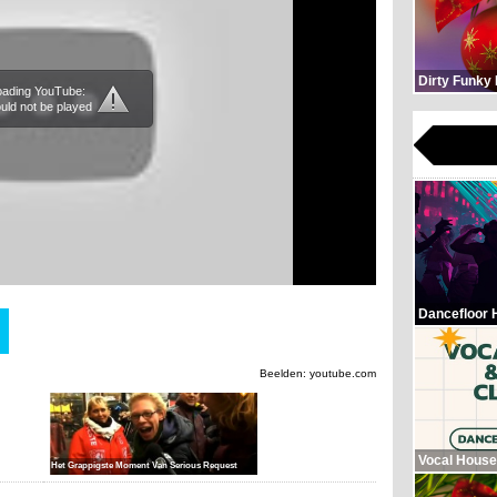
Dirty Funky
loading YouTube:
uld not be played
Dancefloor 
Beelden: youtube.com
Vocal House
Het Grappigste Moment Van Serious Request