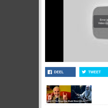
Error 
Video co
DEEL
TWEET
Lord Of The Rings Ster Maakt Metal Album