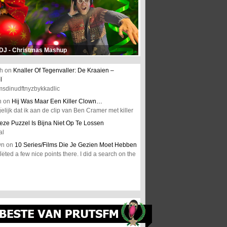
 DJ - Christmas Mashup
h
on
Knaller Of Tegenvaller: De Kraaien –
l
msdinudftnyzbykkadlic
n
on
Hij Was Maar Een Killer Clown…
elijk dat ik aan de clip van Ben Cramer met killer
eze Puzzel Is Bijna Niet Op Te Lossen
al
wn
on
10 Series/Films Die Je Gezien Moet Hebben
ted a few nice points there. I did a search on the