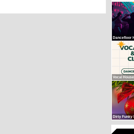
Dancefloor 
Vocal House
Dirty Funky