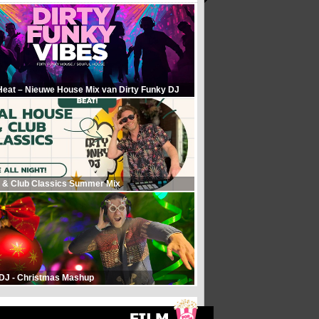
Heat – Nieuwe House Mix van Dirty Funky DJ
 & Club Classics Summer Mix
 DJ - Christmas Mashup