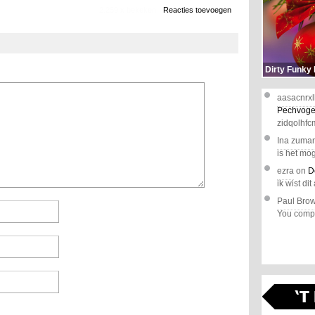
2.259 x bekeken
Reacties toevoegen
Dirty Funky
aasacnrxl
Pechvoge
zidqolhfc
Ina zuma
is het mog
ezra
on
D
ik wist dit 
Paul Bro
You comple