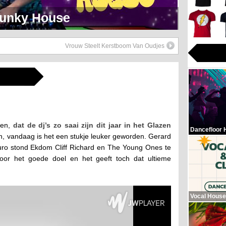
eerlijk Soul Setje
Vrouw Steelt Kerstboom Van Oudjes
ren,
dat de dj’s zo saai zijn dit jaar in het Glazen
Dancefloor 
, vandaag is het een stukje leuker geworden. Gerard
ro stond Ekdom Cliff Richard en The Young Ones te
 voor het goede doel en het geeft toch dat ultieme
Vocal House