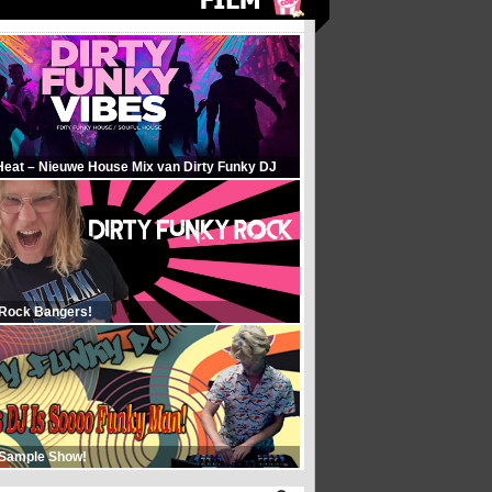
Heat – Nieuwe House Mix van Dirty Funky DJ
 Rock Bangers!
 Sample Show!