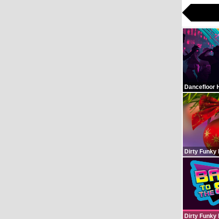
Dancefloor 
Dirty Funky
Dirty Funky 