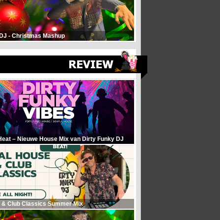
 DJ - Christmas Mashup
Heat – Nieuwe House Mix van Dirty Funky DJ
 & Club Classics Summer Mix