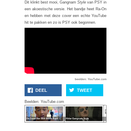
Dit klinkt best mooi, Gangnam
Style
van PSY in
een akoestische versie. Het bandje heet Ra-On
en hebben met deze cover een echte YouTube
hit te pakken en zo is PSY ook begonnen.
beelden: YouTube.com
Miss
DEEL
TWEET
Montreal
Doet
Beelden: YouTube.com
Wonderful
Days
De Zoon Van Will Smith Rapt
Hitler Gangnam Style