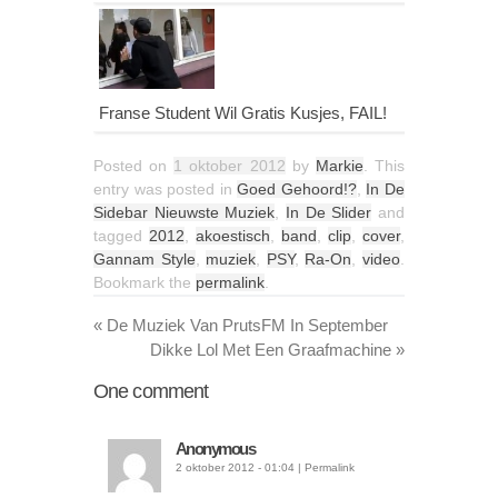
Franse Student Wil Gratis Kusjes, FAIL!
Posted on
1 oktober 2012
by
Markie
. This
entry was posted in
Goed Gehoord!?
,
In De
Sidebar Nieuwste Muziek
,
In De Slider
and
tagged
2012
,
akoestisch
,
band
,
clip
,
cover
,
Gannam Style
,
muziek
,
PSY
,
Ra-On
,
video
.
Bookmark the
permalink
.
«
De Muziek Van PrutsFM In September
Dikke Lol Met Een Graafmachine
»
One
comment
Anonymous
2 oktober 2012 - 01:04
|
Permalink