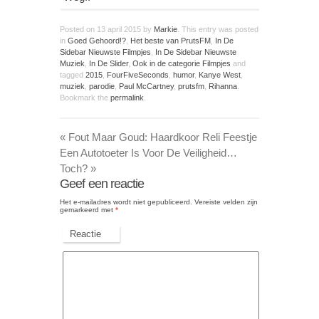
Posted on
13 april 2015
by
Markie
. This entry was posted
in
Goed Gehoord!?
,
Het beste van PrutsFM
,
In De
Sidebar Nieuwste Filmpjes
,
In De Sidebar Nieuwste
Muziek
,
In De Slider
,
Ook in de categorie Filmpjes
and
tagged
2015
,
FourFiveSeconds
,
humor
,
Kanye West
,
muziek
,
parodie
,
Paul McCartney
,
prutsfm
,
Rihanna
.
Bookmark the
permalink
.
«
Fout Maar Goud: Haardkoor Reli Feestje
Een Autotoeter Is Voor De Veiligheid…
Toch?
»
Geef een reactie
Het e-mailadres wordt niet gepubliceerd.
Vereiste velden zijn
gemarkeerd met
*
Reactie