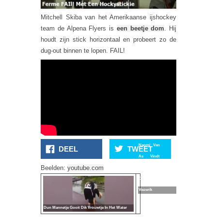
Mitchell Skiba van het Amerikaanse ijshockey
team de Alpena Flyers is
een beetje dom
. Hij
houdt zijn stick horizontaal en probeert zo de
dug-out binnen te lopen. FAIL!
Naomi Van
DEEL
TWEET
As Vindt
Beelden:
youtube.com
NOS
Cameraman
Viezerik
Dun Mannetje Gooit Dik Vrouwtje In Het Water