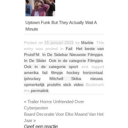
Uptown Funk But They Actually Wait A
Minute
Posted on
15 januari 2015
by
Markie
. This
entry was posted in
Fail
,
Het beste van
PrutsFM
,
In De Sidebar Nieuwste Filmpjes
,
In De Slider
,
Ook in de categorie Filmpjes
,
Ook in de categorie sport
and tagged
amerika
,
fail
,
filmpje
,
hockey
,
horizontaal
,
ijshockey
,
Mitchell Skiba
,
nieuws
,
opmerkelijk
,
prutsfm
,
stick
,
video
. Bookmark
the
permalink
.
«
Trailer Horror Unfriended Over
Cyberpesten
Baard Decoratie Voor Elke Maand Van Het
Jaar
»
Geef een reactie