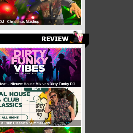
 DJ - Christmas Mashup
Heat – Nieuwe House Mix van Dirty Funky DJ
 & Club Classics Summer Mix