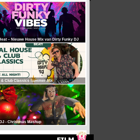
Heat – Nieuwe House Mix van Dirty Funky DJ
 & Club Classics Summer Mix
 DJ - Christmas Mashup