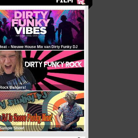
Heat – Nieuwe House Mix van Dirty Funky DJ
 Rock Bangers!
 Sample Show!