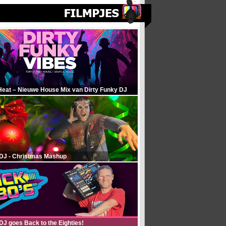
Heat – Nieuwe House Mix van Dirty Funky DJ
 DJ - Christmas Mashup
DJ goes Back to the Eighties!