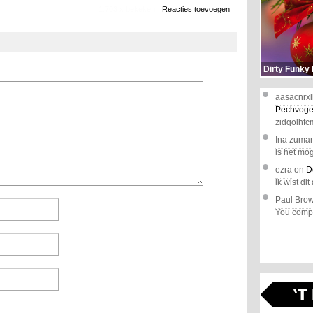
1.703 x bekeken
Reacties toevoegen
Dirty Funky
aasacnrxl
Pechvoge
zidqolhfc
Ina zuma
is het mog
ezra
on
D
ik wist dit 
Paul Bro
You comple