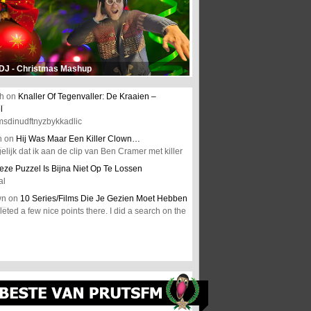
 DJ - Christmas Mashup
h
on
Knaller Of Tegenvaller: De Kraaien –
l
msdinudftnyzbykkadlic
n
on
Hij Was Maar Een Killer Clown…
elijk dat ik aan de clip van Ben Cramer met killer
eze Puzzel Is Bijna Niet Op Te Lossen
al
wn
on
10 Series/Films Die Je Gezien Moet Hebben
ted a few nice points there. I did a search on the