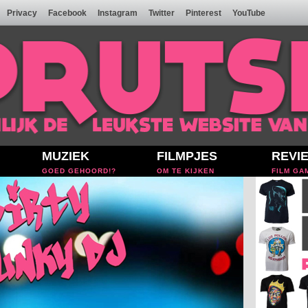
Privacy
Facebook
Instagram
Twitter
Pinterest
YouTube
MUZIEK
FILMPJES
REVI
GOED GEHOORD!?
OM TE KIJKEN
FILM GA