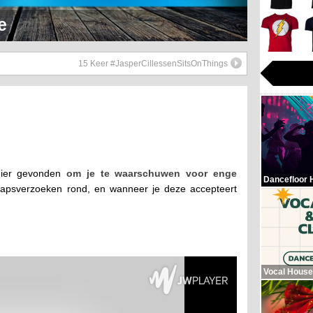
Hop Beats
15 Keer #JasperCillessenSitsOnThings
nier gevonden
om je te waarschuwen voor enge
Dancefloor 
chapsverzoeken rond, en wanneer je deze accepteert
Vocal House