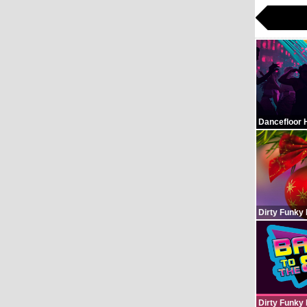
Dancefloor 
Dirty Funky
Dirty Funky 