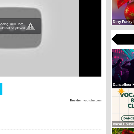
Dirty Funky
loading YouTube:
uld not be played
Dancefloor 
Beelden:
youtube.com
Vocal House