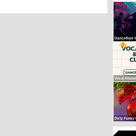
Dancefloor 
Vocal House
Dirty Funky