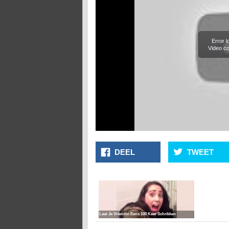
Error 
Video co
DEEL
TWEET
Laat Je Vriendin Eens 100 Keer Schrikken