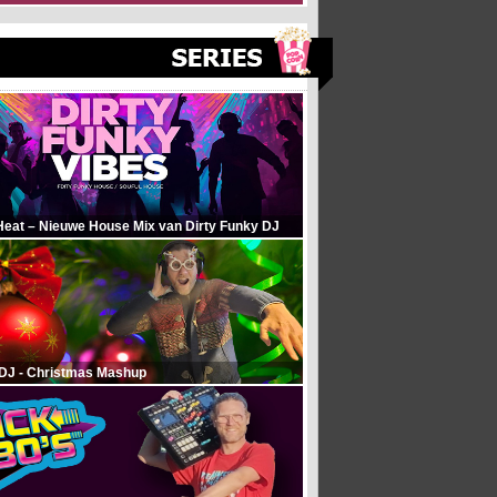
Heat – Nieuwe House Mix van Dirty Funky DJ
 DJ - Christmas Mashup