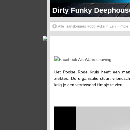
Dirty Funky 90's Hip 
Alle Transformers Robot Actie In Eén Filmpje
Facebook Als Waarschuwing
Het Poolse Rode Kruis heeft een ma
ziektes
. De organisatie stuurt vriends
krijg je een verrassend filmpje te zien.