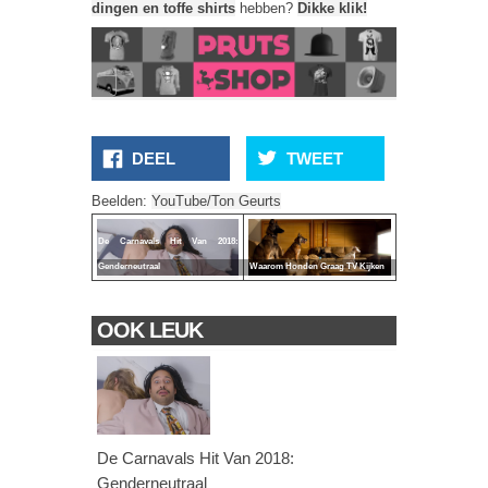
dingen en toffe shirts
hebben?
Dikke klik!
DEEL
TWEET
Beelden:
YouTube/Ton Geurts
De Carnavals Hit Van 2018:
Genderneutraal
Waarom Honden Graag TV Kijken
OOK LEUK
De Carnavals Hit Van 2018:
Genderneutraal