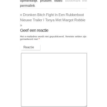
opmerkelijk
,
prutsfm
,
video
. Bookmark the
permalink
.
«
Dronken Bitch Fight In Een Rubberboot
Nieuwe Trailer I Tonya Met Margot Robbie
»
Geef een reactie
Het e-mailadres wordt niet gepubliceerd.
Vereiste velden zijn
gemarkeerd met
*
Reactie