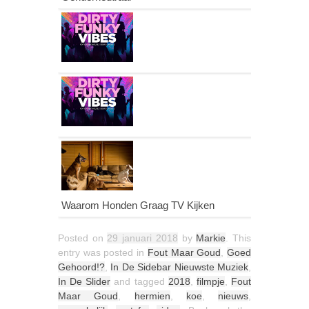
Waarom Honden Graag TV Kijken
Posted on
29 januari 2018
by
Markie
. This
entry was posted in
Fout Maar Goud
,
Goed
Gehoord!?
,
In De Sidebar Nieuwste Muziek
,
In De Slider
and tagged
2018
,
filmpje
,
Fout
Maar Goud
,
hermien
,
koe
,
nieuws
,