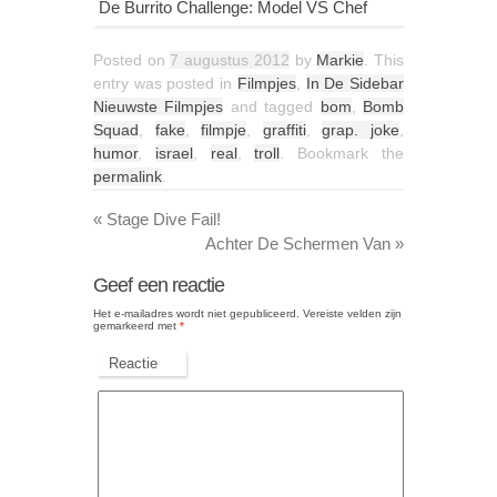
De Burrito Challenge: Model VS Chef
Posted on
7 augustus 2012
by
Markie
. This
entry was posted in
Filmpjes
,
In De Sidebar
Nieuwste Filmpjes
and tagged
bom
,
Bomb
Squad
,
fake
,
filmpje
,
graffiti
,
grap. joke
,
humor
,
israel
,
real
,
troll
. Bookmark the
permalink
.
«
Stage Dive Fail!
Achter De Schermen Van
»
Geef een reactie
Het e-mailadres wordt niet gepubliceerd.
Vereiste velden zijn
gemarkeerd met
*
Reactie