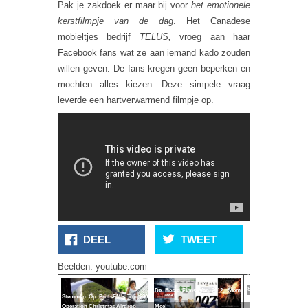
Pak je zakdoek er maar bij voor
het emotionele
kerstfilmpje van de dag
. Het Canadese
mobieltjes bedrijf
TELUS,
vroeg aan haar
Facebook fans wat ze aan iemand kado zouden
willen geven. De fans kregen geen beperken en
mochten alles kiezen. Deze simpele vraag
leverde een hartverwarmend filmpje op.
DEEL
TWEET
Best
Verkochte
Beelden: youtube.com
Kerstkado's
Sinds 1980
De Beste Films Van 2012, Stem
Stemmen Op PrutsFM's Top 200
Operation Christmas Airdrop
Mee!