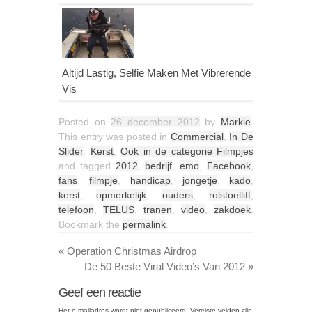
Altijd Lastig, Selfie Maken Met Vibrerende
Vis
Posted on
26 december 2012
by
Markie
.
This entry was posted in
Commercial
,
In De
Slider
,
Kerst
,
Ook in de categorie Filmpjes
and tagged
2012
,
bedrijf
,
emo
,
Facebook
,
fans
,
filmpje
,
handicap
,
jongetje
,
kado
,
kerst
,
opmerkelijk
,
ouders
,
rolstoellift
,
telefoon
,
TELUS
,
tranen
,
video
,
zakdoek
.
Bookmark the
permalink
.
«
Operation Christmas Airdrop
De 50 Beste Viral Video’s Van 2012
»
Geef een reactie
Het e-mailadres wordt niet gepubliceerd.
Vereiste velden zijn