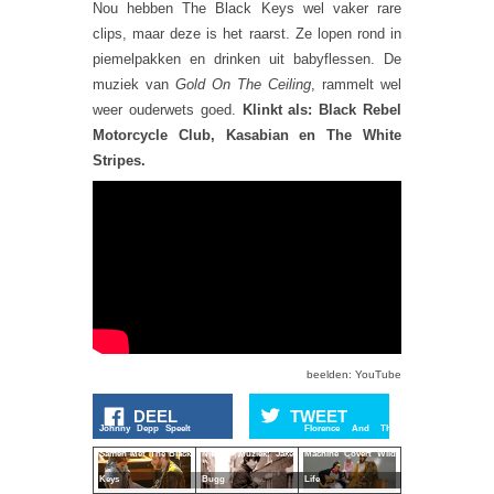
Nou hebben The Black Keys wel vaker rare
clips, maar deze is het raarst. Ze lopen rond in
piemelpakken en drinken uit babyflessen. De
muziek van
Gold On The Ceiling
, rammelt wel
weer ouderwets goed.
Klinkt als: Black Rebel
Motorcycle Club, Kasabian en The White
Stripes.
beelden: YouTube
DEEL
TWEET
Johnny Depp Speelt
Florence And The
Samen Met The Black
Nieuwe Muziek: Jake
Machine Covert Wild
Keys
Bugg
Life