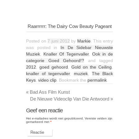
Raarrrrrr: The Dairy Cow Beauty Pageant
Posted on
7 juni 2012
by
Markie
. This entry
was posted in
In De Sidebar Nieuwste
Muziek
,
Knaller Of Tegenvaller
,
Ook in de
categorie Goed Gehoord!?
and tagged
2012
,
goed gehoord
,
Gold on the Ceiling
,
knaller of tegenvaller
,
muziek
,
The Black
Keys
,
video clip
. Bookmark the
permalink
.
«
Bad Ass Film Kunst
De Nieuwe Videoclip Van Die Antwoord
»
Geef een reactie
Het e-mailadres wordt niet gepubliceerd.
Vereiste velden zijn
gemarkeerd met
*
Reactie