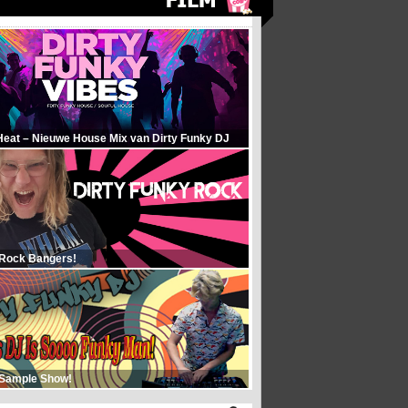
Heat – Nieuwe House Mix van Dirty Funky DJ
 Rock Bangers!
 Sample Show!