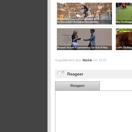
De Eerste Echt Berijdbare Hooverbike
Mia The Beagle
Liefff: De Bli
Busted! Sociale Experimenten Zijn Ook Al Nep
Gepubliceerd door
Markie
om 13:33
Reageer
Reageer