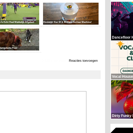
 Is Echt Heel Makkelijk Afgeleid
Eindelijk! Een M & M Kleur Sorteer Machine!
Dancefloor 
ndengeleide Poes
3.129 x bekeken
Reacties toevoegen
Vocal House
Dirty Funky