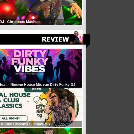
 DJ - Christmas Mashup
Heat – Nieuwe House Mix van Dirty Funky DJ
 & Club Classics Summer Mix