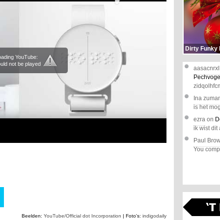
Dirty Funky
loading YouTube:
uld not be played
aasacnrxl
Pechvoge
zidqolhfc
Ina zuma
is het mog
ezra
on
D
ik wist dit 
Paul Bro
You comple
Beelden:
YouTube/Official dot Incorporation
| Foto's:
indigodaily