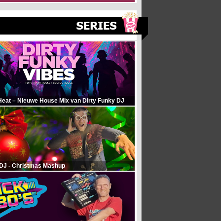
Heat – Nieuwe House Mix van Dirty Funky DJ
 DJ - Christmas Mashup