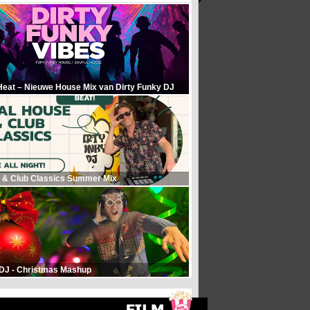
Heat – Nieuwe House Mix van Dirty Funky DJ
 & Club Classics Summer Mix
 DJ - Christmas Mashup