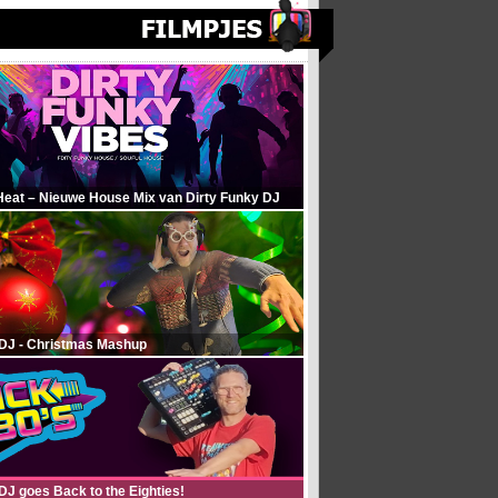
Heat – Nieuwe House Mix van Dirty Funky DJ
 DJ - Christmas Mashup
DJ goes Back to the Eighties!