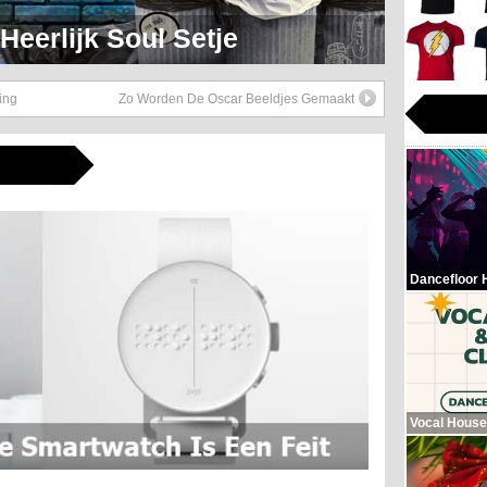
eerlijk Soul Setje
ing
Zo Worden De Oscar Beeldjes Gemaakt
Dancefloor 
Vocal House