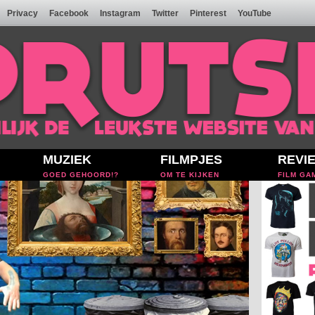
Privacy
Facebook
Instagram
Twitter
Pinterest
YouTube
MUZIEK
FILMPJES
REVI
GOED GEHOORD!?
OM TE KIJKEN
FILM GA