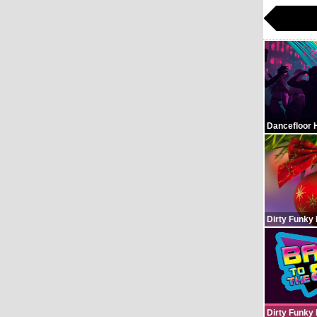
Dancefloor 
Dirty Funky
Dirty Funky 