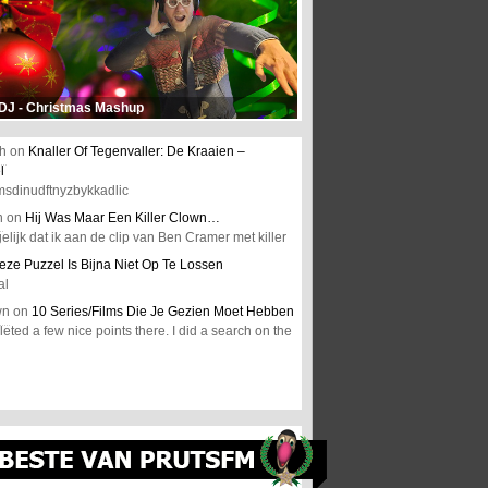
 DJ - Christmas Mashup
h
on
Knaller Of Tegenvaller: De Kraaien –
l
msdinudftnyzbykkadlic
n
on
Hij Was Maar Een Killer Clown…
elijk dat ik aan de clip van Ben Cramer met killer
eze Puzzel Is Bijna Niet Op Te Lossen
al
wn
on
10 Series/Films Die Je Gezien Moet Hebben
ted a few nice points there. I did a search on the