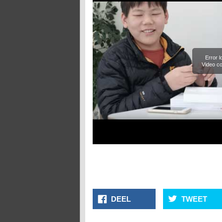
Error 
Video co
DEEL
TWEET