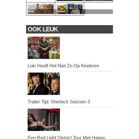
Hakken De Trap Af
Gordon Ramsay
Moet
Kotsen
OOK LEUK
Loki Heeft Het Niet Zo Op Kinderen
Trailer Tijd: Sherlock Seizoen 3
Een Red Light District Tour Met Happy