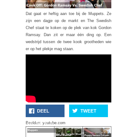
Dat gaat er heftig aan toe bij de Muppets. Ze
zijn een dagje op de markt en The Swedish
Chef staat te koken op de plek van kok Gordon
Ramsay. Dan zit er maar één ding op. Een
wedstrijd tussen de twee kook grootheden wie
er op het plekje mag staan.
DEEL
TWEET
Beelden: youtube.com
Lady Gaga Bij De
Trailer Tijd: Muppets
Muppets
Hoe Je Niet Met
Van Dit Gerecht Moet
Most Wanted
Puppy Versus Citroen