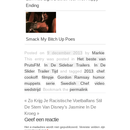
Ending
Smack My Bitch Up Poes
Posted on
9 december 2013
by
Markie
.
This entry was posted in
Het beste van
PrutsFM
,
In De Sidebar Trailers
,
In De
Slider
,
Trailer Tijd
and tagged
2013
,
chef
,
cookoff
,
filmpje
,
Gordon Ramsay
,
humor
,
muppets
,
serie
,
Swedish Chef
,
video
,
wedstrijd
. Bookmark the
permalink
.
«
Zo Krijg Je Racistische Voetbalfans Stil
De Stem Van Disney’s Jasmine In De
Kroeg
»
Geef een reactie
Het e-mailadres wordt niet gepubliceerd.
Vereiste velden zijn