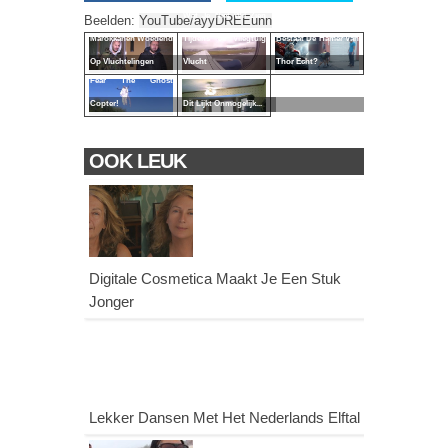
Wat Je Niet Wil Zien
Beelden:
YouTube/ayyDREEunn
Marokkanen Woedend
Tijdens Je Vliegtuig
Bestaat De Hamer Van
Op Vluchtelingen
Vlucht
Thor Echt?
Fear The Ghost
Copter!
Dit Lijkt Onmogelijk...
OOK LEUK
Digitale Cosmetica Maakt Je Een Stuk
Jonger
Lekker Dansen Met Het Nederlands Elftal