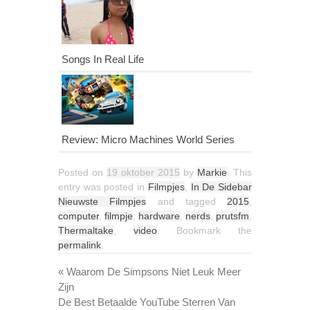
Songs In Real Life
Review: Micro Machines World Series
Posted on
19 oktober 2015
by
Markie
. This
entry was posted in
Filmpjes
,
In De Sidebar
Nieuwste Filmpjes
and tagged
2015
,
computer
,
filmpje
,
hardware
,
nerds
,
prutsfm
,
Thermaltake
,
video
. Bookmark the
permalink
.
«
Waarom De Simpsons Niet Leuk Meer
Zijn
De Best Betaalde YouTube Sterren Van