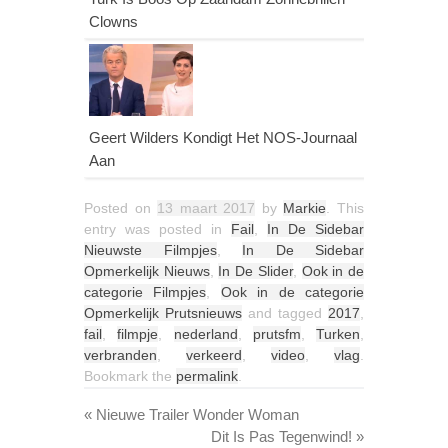
Clowns
Geert Wilders Kondigt Het NOS-Journaal
Aan
Posted on
13 maart 2017
by
Markie
. This
entry was posted in
Fail
,
In De Sidebar
Nieuwste Filmpjes
,
In De Sidebar
Opmerkelijk Nieuws
,
In De Slider
,
Ook in de
categorie Filmpjes
,
Ook in de categorie
Opmerkelijk Prutsnieuws
and tagged
2017
,
fail
,
filmpje
,
nederland
,
prutsfm
,
Turken
,
verbranden
,
verkeerd
,
video
,
vlag
.
Bookmark the
permalink
.
«
Nieuwe Trailer Wonder Woman
Dit Is Pas Tegenwind!
»