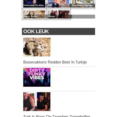
Turk Is Boos Op
Ombouwen Tot Alien
Aan
Baarmoeder Nadoen
Bouwvakkers Redden
Zaandam Zonnebrillen
Beer In Turkije
Clowns
OOK LEUK
Bouwvakkers Redden Beer In Turkije
Turk Is Boos Op Zaandam Zonnebrillen