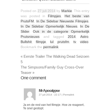
Posted on
27 juli 2014
by
Markie
. This entry
was posted in
Filmpjes
,
Het beste van
PrutsFM
,
In De Sidebar Nieuwste Filmpjes
,
In De Sidebar Opmerkelijk Nieuws
,
In De
Slider
,
Ook in de categorie Opmerkelijk
Prutsnieuws
and tagged
2014
,
Astro
,
Bullshit
,
filmpje
,
lul
,
prutsfm
,
tv
,
video
.
Bookmark the
permalink
.
«
Eerste Trailer The Walking Dead Seizoen
5
The Simpsons/Family Guy Cross-Over
Teaser
»
One
comment
Mr Apocalypse
27 juli 2014 - 22:17
|
Permalink
Ja en de rest van het filmpje. Hoe ze reageert..
Te snel gestopt.