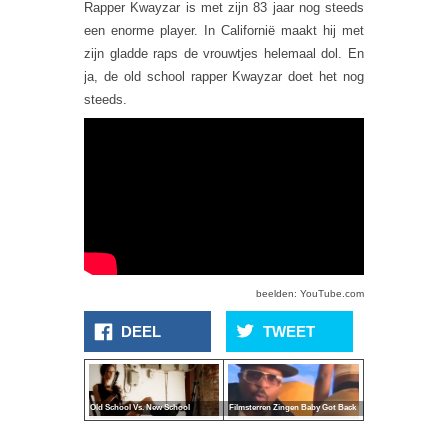
Rapper Kwayzar is met zijn 83 jaar nog steeds
een enorme player. In Californië maakt hij met
zijn gladde raps de vrouwtjes helemaal dol. En
ja, de old school rapper Kwayzar doet het nog
steeds.
beelden: YouTube.com
DEEL
TWEET
Old School Vs. New School
Filmsterren Zingen Baby Got Back