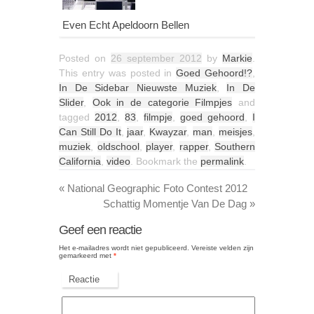
Even Echt Apeldoorn Bellen
Posted on
26 september 2012
by
Markie
.
This entry was posted in
Goed Gehoord!?
,
In De Sidebar Nieuwste Muziek
,
In De
Slider
,
Ook in de categorie Filmpjes
and
tagged
2012
,
83
,
filmpje
,
goed gehoord
,
I
Can Still Do It
,
jaar
,
Kwayzar
,
man
,
meisjes
,
muziek
,
oldschool
,
player
,
rapper
,
Southern
California
,
video
. Bookmark the
permalink
.
«
National Geographic Foto Contest 2012
Schattig Momentje Van De Dag
»
Geef een reactie
Het e-mailadres wordt niet gepubliceerd.
Vereiste velden zijn
gemarkeerd met
*
Reactie