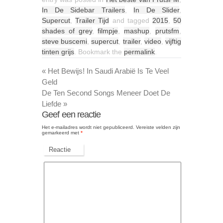
In De Sidebar Trailers
,
In De Slider
,
Supercut
,
Trailer Tijd
and tagged
2015
,
50
shades of grey
,
filmpje
,
mashup
,
prutsfm
,
steve buscemi
,
supercut
,
trailer
,
video
,
vijftig
tinten grijs
. Bookmark the
permalink
.
«
Het Bewijs! In Saudi Arabië Is Te Veel
Geld
De Ten Second Songs Meneer Doet De
Liefde
»
Geef een reactie
Het e-mailadres wordt niet gepubliceerd.
Vereiste velden zijn
gemarkeerd met
*
Reactie