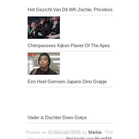
Het Gezicht Van Dit WK-Jochie, Priceless!
Chimpansees Kijken Planet Of The Apes
Een Heel Gemeen Japans Dino Grapje
Vader & Dochter Doen Gotye
Posted on
11 februari 2015
by
Markie
. This
entry was posted in
Het beste van PrutsFM
,