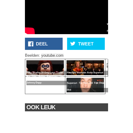
When
Fifty
Shades
DEEL
TWEET
Of
Grey
Beelden:
youtube.com
Meets
Frozen
Fifty Shades Of Grey Lego Trailer
Heerlijke Vrouwen Actie Supercut
De Vele Gekke Gezichten Van
Johnny Depp
Supercut: I'm Too Old For This
Shit
OOK LEUK