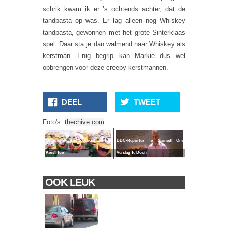
schrik kwam ik er ’s ochtends achter, dat de
tandpasta op was. Er lag alleen nog Whiskey
tandpasta, gewonnen met het grote Sinterklaas
spel. Daar sta je dan walmend naar Whiskey als
kerstman. Enig begrip kan Markie dus wel
opbrengen voor deze creepy kerstmannen.
DEEL
TWEET
Foto's:
thechive.com
Minions Wensen Je Alvast Een Top
BBC-Reporter Te Stoned Om
Kerst Toe
Verslag Te Doen
OOK LEUK