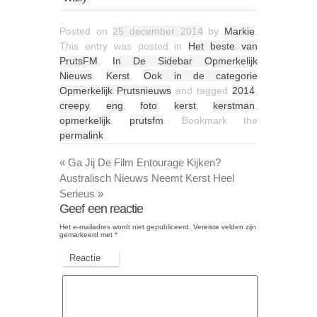
Posted on
25 december 2014
by
Markie
.
This entry was posted in
Het beste van
PrutsFM
,
In De Sidebar Opmerkelijk
Nieuws
,
Kerst
,
Ook in de categorie
Opmerkelijk Prutsnieuws
and tagged
2014
,
creepy
,
eng
,
foto
,
kerst
,
kerstman
,
opmerkelijk
,
prutsfm
. Bookmark the
permalink
.
«
Ga Jij De Film Entourage Kijken?
Australisch Nieuws Neemt Kerst Heel
Serieus
»
Geef een reactie
Het e-mailadres wordt niet gepubliceerd.
Vereiste velden zijn
gemarkeerd met
*
Reactie